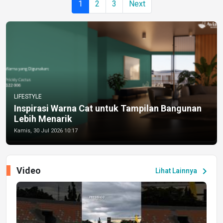
1
2
3
Next
LIFESTYLE
Inspirasi Warna Cat untuk Tampilan Bangunan
Lebih Menarik
Kamis, 30 Jul 2026 10:17
Video
chevron_right
Lihat Lainnya