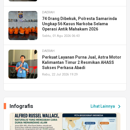
DAERAH
74 Orang Dibekuk, Polresta Samarinda
Ungkap 56 Kasus Narkoba Selama
Operasi Antik Mahakam 2026
Sabtu, 01 Agu 2026 06:43
DAERAH
Perkuat Layanan Purna Jual, Astra Motor
Kalimantan Timur 2 Resmikan AHASS
Sukses Perkasa Abadi
Rabu, 22 Jul 2026 19:29
DAERAH
UPA PERKASA Universitas Mulawarman
Laksanakan Job Fair Batch II, Hadirkan
Infografis
chevron_right
Lihat Lainnya
Peluang Kerja dan Magang
Jumat, 17 Jul 2026 22:30
DAERAH