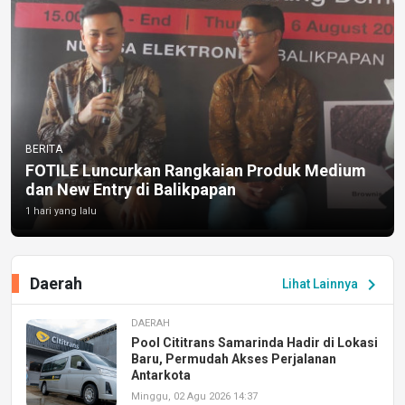
BERITA
FOTILE Luncurkan Rangkaian Produk Medium
dan New Entry di Balikpapan
1 hari yang lalu
Daerah
chevron_right
Lihat Lainnya
DAERAH
Pool Cititrans Samarinda Hadir di Lokasi
Baru, Permudah Akses Perjalanan
Antarkota
Minggu, 02 Agu 2026 14:37