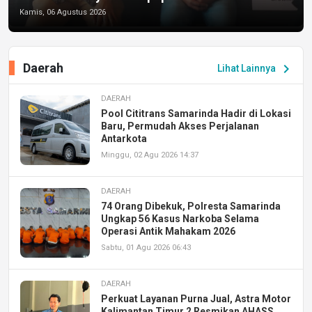
Kamis, 06 Agustus 2026
Daerah
chevron_right
Lihat Lainnya
DAERAH
Pool Cititrans Samarinda Hadir di Lokasi
Baru, Permudah Akses Perjalanan
Antarkota
Minggu, 02 Agu 2026 14:37
DAERAH
74 Orang Dibekuk, Polresta Samarinda
Ungkap 56 Kasus Narkoba Selama
Operasi Antik Mahakam 2026
Sabtu, 01 Agu 2026 06:43
DAERAH
Perkuat Layanan Purna Jual, Astra Motor
Kalimantan Timur 2 Resmikan AHASS