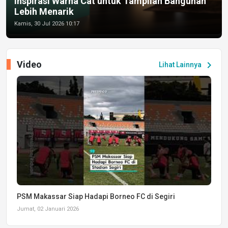
Inspirasi Warna Cat untuk Tampilan Bangunan
Lebih Menarik
Kamis, 30 Jul 2026 10:17
Video
chevron_right
Lihat Lainnya
PSM Makassar Siap Hadapi Borneo FC di Segiri
Jumat, 02 Januari 2026