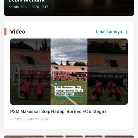
Kamis, 30 Jul 2026 10:17
Video
chevron_right
Lihat Lainnya
PSM Makassar Siap Hadapi Borneo FC di Segiri
Jumat, 02 Januari 2026