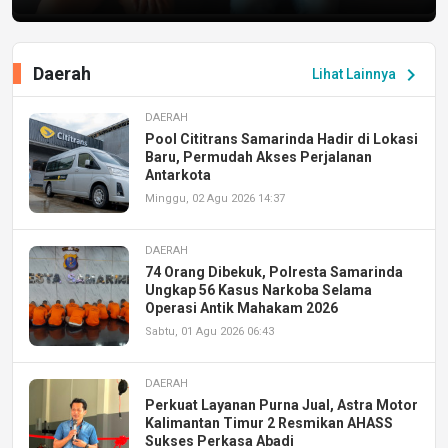
Daerah
chevron_right
Lihat Lainnya
DAERAH
Pool Cititrans Samarinda Hadir di Lokasi
Baru, Permudah Akses Perjalanan
Antarkota
Minggu, 02 Agu 2026 14:37
DAERAH
74 Orang Dibekuk, Polresta Samarinda
Ungkap 56 Kasus Narkoba Selama
Operasi Antik Mahakam 2026
Sabtu, 01 Agu 2026 06:43
DAERAH
Perkuat Layanan Purna Jual, Astra Motor
Kalimantan Timur 2 Resmikan AHASS
Sukses Perkasa Abadi