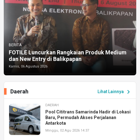
BERITA
FOTILE Luncurkan Rangkaian Produk Medium
dan New Entry di Balikpapan
Kamis, 06 Agustus 2026
Daerah
chevron_right
Lihat Lainnya
DAERAH
Pool Cititrans Samarinda Hadir di Lokasi
Baru, Permudah Akses Perjalanan
Antarkota
Minggu, 02 Agu 2026 14:37