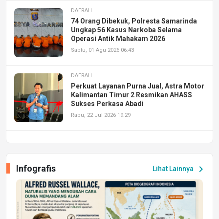
DAERAH
74 Orang Dibekuk, Polresta Samarinda
Ungkap 56 Kasus Narkoba Selama
Operasi Antik Mahakam 2026
Sabtu, 01 Agu 2026 06:43
DAERAH
Perkuat Layanan Purna Jual, Astra Motor
Kalimantan Timur 2 Resmikan AHASS
Sukses Perkasa Abadi
Rabu, 22 Jul 2026 19:29
DAERAH
UPA PERKASA Universitas Mulawarman
Laksanakan Job Fair Batch II, Hadirkan
Infografis
chevron_right
Lihat Lainnya
Peluang Kerja dan Magang
Jumat, 17 Jul 2026 22:30
DAERAH
Astra Motor Kalimantan Timur 2 Dukung