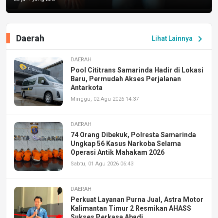
Daerah
chevron_right
Lihat Lainnya
DAERAH
Pool Cititrans Samarinda Hadir di Lokasi
Baru, Permudah Akses Perjalanan
Antarkota
Minggu, 02 Agu 2026 14:37
DAERAH
74 Orang Dibekuk, Polresta Samarinda
Ungkap 56 Kasus Narkoba Selama
Operasi Antik Mahakam 2026
Sabtu, 01 Agu 2026 06:43
DAERAH
Perkuat Layanan Purna Jual, Astra Motor
Kalimantan Timur 2 Resmikan AHASS
Sukses Perkasa Abadi