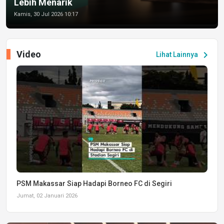
Lebih Menarik
Kamis, 30 Jul 2026 10:17
Video
chevron_right
Lihat Lainnya
PSM Makassar Siap Hadapi Borneo FC di Segiri
Jumat, 02 Januari 2026