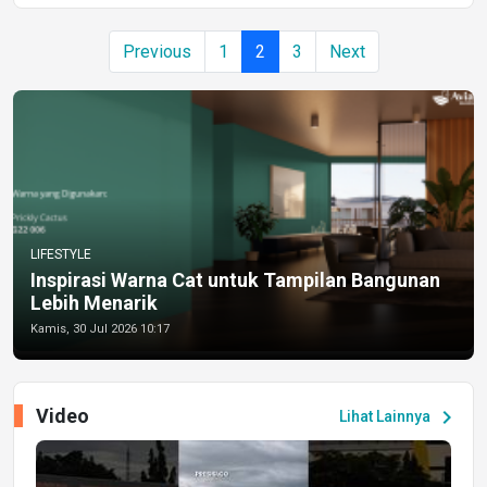
Previous
1
2
3
Next
LIFESTYLE
Inspirasi Warna Cat untuk Tampilan Bangunan
Lebih Menarik
Kamis, 30 Jul 2026 10:17
Video
chevron_right
Lihat Lainnya