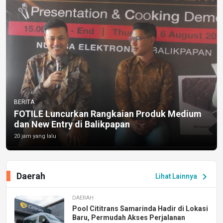
BERITA
FOTILE Luncurkan Rangkaian Produk Medium
dan New Entry di Balikpapan
20 jam yang lalu
Daerah
chevron_right
Lihat Lainnya
DAERAH
Pool Cititrans Samarinda Hadir di Lokasi
Baru, Permudah Akses Perjalanan