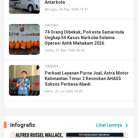
Antarkota
Minggu, 02 Agu 2026 14:37
DAERAH
74 Orang Dibekuk, Polresta Samarinda
Ungkap 56 Kasus Narkoba Selama
Operasi Antik Mahakam 2026
Sabtu, 01 Agu 2026 06:43
DAERAH
Perkuat Layanan Purna Jual, Astra Motor
Kalimantan Timur 2 Resmikan AHASS
Sukses Perkasa Abadi
Rabu, 22 Jul 2026 19:29
DAERAH
UPA PERKASA Universitas Mulawarman
Laksanakan Job Fair Batch II, Hadirkan
Infografis
chevron_right
Lihat Lainnya
Peluang Kerja dan Magang
Jumat, 17 Jul 2026 22:30