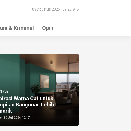
08 Agustus 2026 | 09:25 WIB
um & Kriminal
Opini
STYLE
pirasi Warna Cat untuk
mpilan Bangunan Lebih
narik
, 30 Jul 2026 10:17