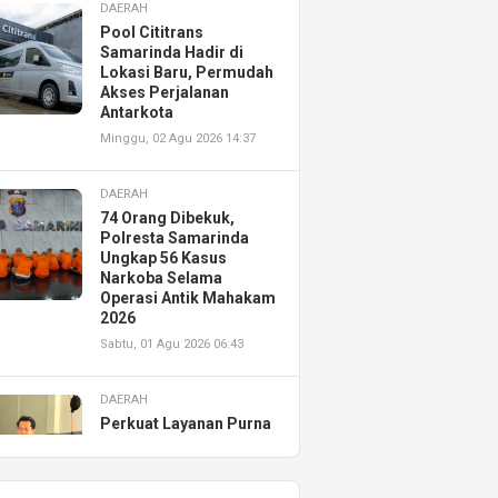
DAERAH
Pool Cititrans
Samarinda Hadir di
Lokasi Baru, Permudah
Akses Perjalanan
Antarkota
Minggu, 02 Agu 2026 14:37
DAERAH
74 Orang Dibekuk,
Polresta Samarinda
Ungkap 56 Kasus
Narkoba Selama
Operasi Antik Mahakam
2026
Sabtu, 01 Agu 2026 06:43
DAERAH
Perkuat Layanan Purna
Jual, Astra Motor
Kalimantan Timur 2
Resmikan AHASS