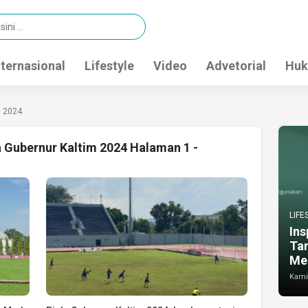
nternasional
Lifestyle
Video
Advetorial
Huk
m 2024
a Gubernur Kaltim 2024 Halaman 1 -
LIFE
Ins
Ta
Me
Kamis