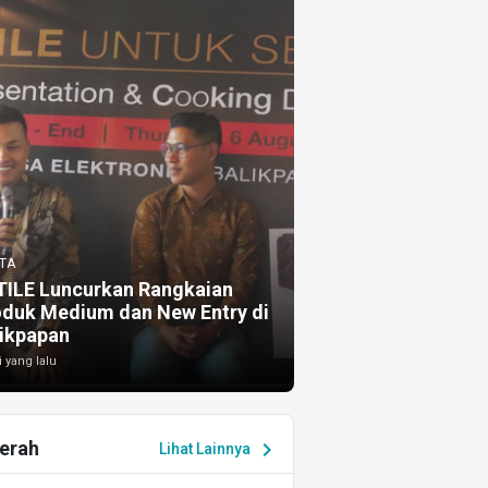
TA
TILE Luncurkan Rangkaian
oduk Medium dan New Entry di
ikpapan
i yang lalu
erah
chevron_right
Lihat Lainnya