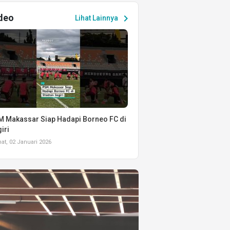
deo
chevron_right
Lihat Lainnya
 Makassar Siap Hadapi Borneo FC di
iri
t, 02 Januari 2026