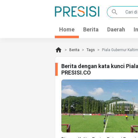
search
Home
Berita
Daerah
I
home
Berita
Tags
Piala Gubernur Kalti
Berita dengan kata kunci Pial
PRESISI.CO