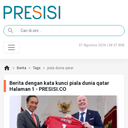
search
07 Agustus 2026 | 08:37 WIB
home
Berita
Tags
piala dunia qatar
Berita dengan kata kunci piala dunia qatar
Halaman 1 - PRESISI.CO