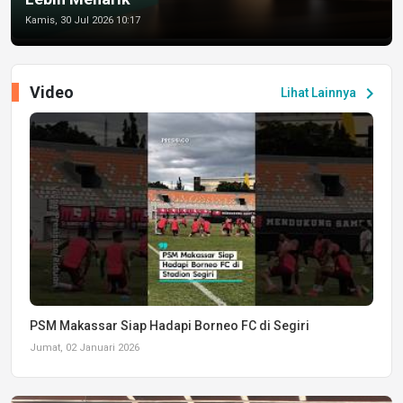
Kamis, 30 Jul 2026 10:17
Video
chevron_right
Lihat Lainnya
PSM Makassar Siap Hadapi Borneo FC di Segiri
Jumat, 02 Januari 2026