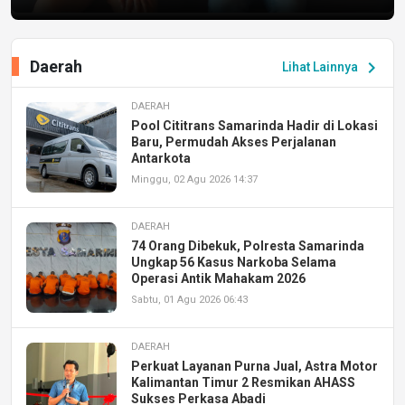
Daerah
chevron_right
Lihat Lainnya
DAERAH
Pool Cititrans Samarinda Hadir di Lokasi
Baru, Permudah Akses Perjalanan
Antarkota
Minggu, 02 Agu 2026 14:37
DAERAH
74 Orang Dibekuk, Polresta Samarinda
Ungkap 56 Kasus Narkoba Selama
Operasi Antik Mahakam 2026
Sabtu, 01 Agu 2026 06:43
DAERAH
Perkuat Layanan Purna Jual, Astra Motor
Kalimantan Timur 2 Resmikan AHASS
Sukses Perkasa Abadi