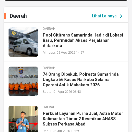
Daerah
chevron_right
Lihat Lainnya
DAERAH
Pool Cititrans Samarinda Hadir di Lokasi
Baru, Permudah Akses Perjalanan
Antarkota
Minggu, 02 Agu 2026 14:37
DAERAH
74 Orang Dibekuk, Polresta Samarinda
Ungkap 56 Kasus Narkoba Selama
Operasi Antik Mahakam 2026
Sabtu, 01 Agu 2026 06:43
DAERAH
Perkuat Layanan Purna Jual, Astra Motor
Kalimantan Timur 2 Resmikan AHASS
Sukses Perkasa Abadi
Rabu, 22 Jul 2026 19:29