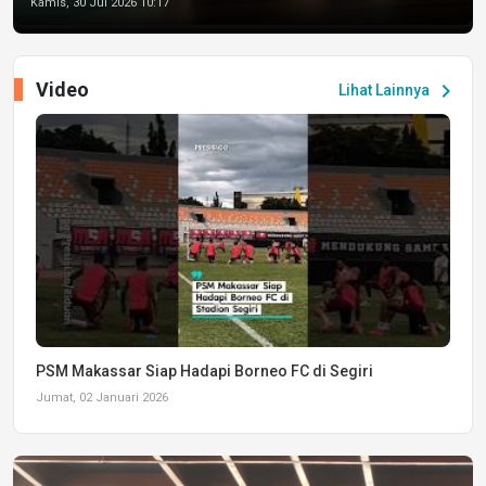
Kamis, 30 Jul 2026 10:17
Video
chevron_right
Lihat Lainnya
PSM Makassar Siap Hadapi Borneo FC di Segiri
Jumat, 02 Januari 2026