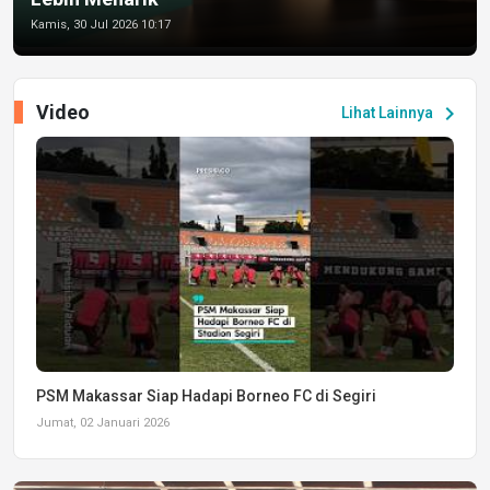
Kamis, 30 Jul 2026 10:17
Video
chevron_right
Lihat Lainnya
PSM Makassar Siap Hadapi Borneo FC di Segiri
Jumat, 02 Januari 2026