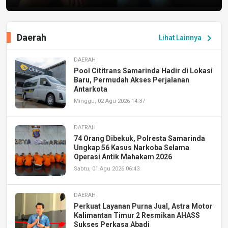
Daerah
chevron_right
Lihat Lainnya
DAERAH
Pool Cititrans Samarinda Hadir di Lokasi
Baru, Permudah Akses Perjalanan
Antarkota
Minggu, 02 Agu 2026 14:37
DAERAH
74 Orang Dibekuk, Polresta Samarinda
Ungkap 56 Kasus Narkoba Selama
Operasi Antik Mahakam 2026
Sabtu, 01 Agu 2026 06:43
DAERAH
Perkuat Layanan Purna Jual, Astra Motor
Kalimantan Timur 2 Resmikan AHASS
Sukses Perkasa Abadi