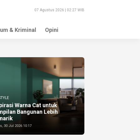
07 Agustus 2026 | 02:27 WIB
um & Kriminal
Opini
STYLE
pirasi Warna Cat untuk
mpilan Bangunan Lebih
narik
, 30 Jul 2026 10:17