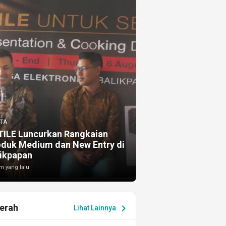
TA
TILE Luncurkan Rangkaian
oduk Medium dan New Entry di
ikpapan
m yang lalu
erah
chevron_right
Lihat Lainnya