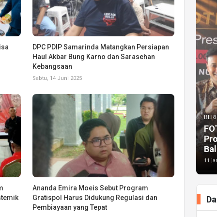
isa
DPC PDIP Samarinda Matangkan Persiapan
Haul Akbar Bung Karno dan Sarasehan
Kebangsaan
Sabtu, 14 Juni 2025
BERI
FO
Pr
Bal
11 ja
im
Ananda Emira Moeis Sebut Program
stemik
Gratispol Harus Didukung Regulasi dan
Da
Pembiayaan yang Tepat