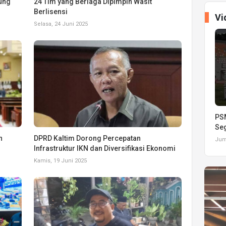
ung
24 Tim yang Berlaga Dipimpin Wasit
Berlisensi
Vi
Selasa, 24 Juni 2025
PSM
Seg
n
DPRD Kaltim Dorong Percepatan
Juma
Infrastruktur IKN dan Diversifikasi Ekonomi
Kamis, 19 Juni 2025