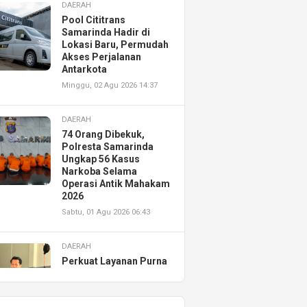
DAERAH
Pool Cititrans
Samarinda Hadir di
Lokasi Baru, Permudah
Akses Perjalanan
Antarkota
Minggu, 02 Agu 2026 14:37
DAERAH
74 Orang Dibekuk,
Polresta Samarinda
Ungkap 56 Kasus
Narkoba Selama
Operasi Antik Mahakam
2026
Sabtu, 01 Agu 2026 06:43
DAERAH
Perkuat Layanan Purna
Jual, Astra Motor
Kalimantan Timur 2
Resmikan AHASS