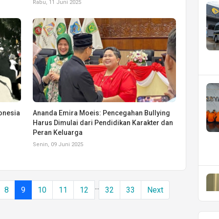
Rabu, 11 Juni 2025
onesia
Ananda Emira Moeis: Pencegahan Bullying
Harus Dimulai dari Pendidikan Karakter dan
Peran Keluarga
Senin, 09 Juni 2025
...
8
9
10
11
12
32
33
Next