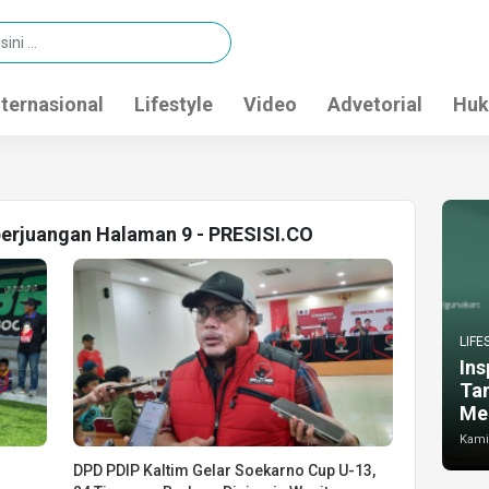
nternasional
Lifestyle
Video
Advetorial
Huk
 perjuangan Halaman 9 - PRESISI.CO
LIFE
Ins
Ta
Me
Kamis
DPD PDIP Kaltim Gelar Soekarno Cup U-13,