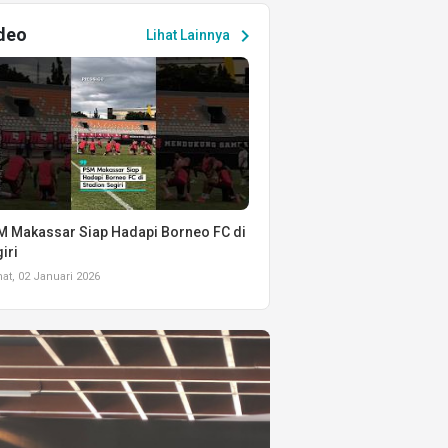
deo
chevron_right
Lihat Lainnya
 Makassar Siap Hadapi Borneo FC di
iri
t, 02 Januari 2026