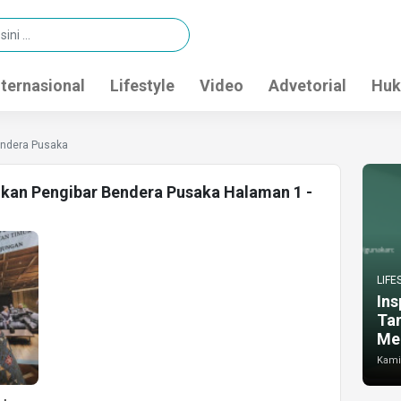
nternasional
Lifestyle
Video
Advetorial
Huk
endera Pusaka
ukan Pengibar Bendera Pusaka Halaman 1 -
LIFE
Ins
Ta
Me
Kamis