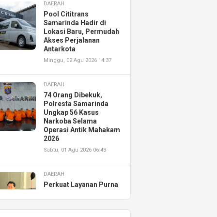
DAERAH
Pool Cititrans
Samarinda Hadir di
Lokasi Baru, Permudah
Akses Perjalanan
Antarkota
Minggu, 02 Agu 2026 14:37
DAERAH
74 Orang Dibekuk,
Polresta Samarinda
Ungkap 56 Kasus
Narkoba Selama
Operasi Antik Mahakam
2026
Sabtu, 01 Agu 2026 06:43
DAERAH
Perkuat Layanan Purna
Jual, Astra Motor
Kalimantan Timur 2
Resmikan AHASS