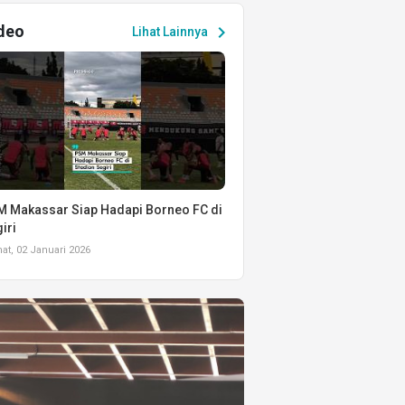
deo
chevron_right
Lihat Lainnya
 Makassar Siap Hadapi Borneo FC di
iri
t, 02 Januari 2026