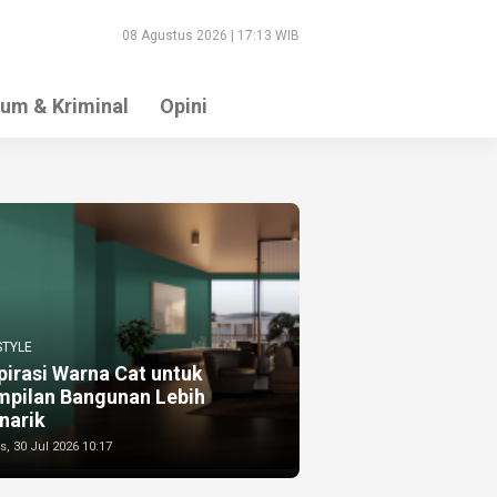
08 Agustus 2026 | 17:13 WIB
um & Kriminal
Opini
STYLE
pirasi Warna Cat untuk
mpilan Bangunan Lebih
narik
, 30 Jul 2026 10:17