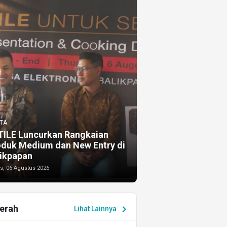
TA
TILE Luncurkan Rangkaian
oduk Medium dan New Entry di
ikpapan
s, 06 Agustus 2026
erah
chevron_right
Lihat Lainnya