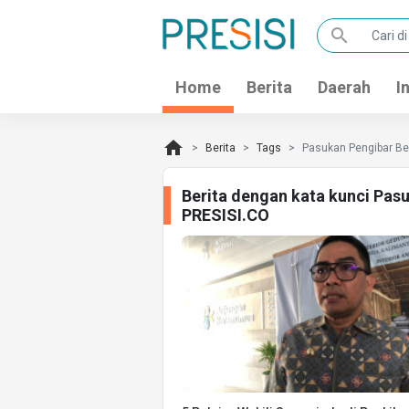
search
Home
Berita
Daerah
I
home
Berita
Tags
Pasukan Pengibar B
Berita dengan kata kunci Pas
PRESISI.CO