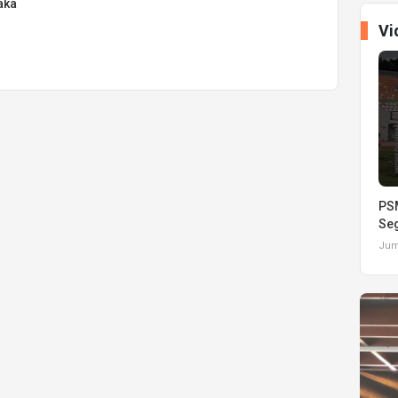
aka
Vi
PSM
Seg
Juma