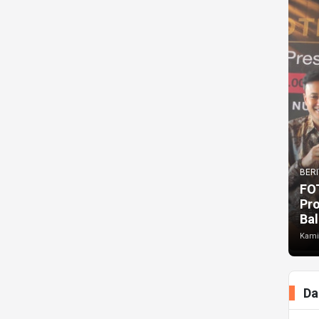
BERI
FO
Pr
Bal
Kami
Da