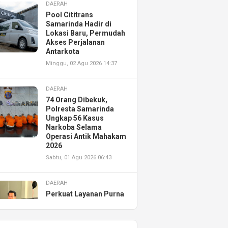
DAERAH
Pool Cititrans
Samarinda Hadir di
Lokasi Baru, Permudah
Akses Perjalanan
Antarkota
Minggu, 02 Agu 2026 14:37
DAERAH
74 Orang Dibekuk,
Polresta Samarinda
Ungkap 56 Kasus
Narkoba Selama
Operasi Antik Mahakam
2026
Sabtu, 01 Agu 2026 06:43
DAERAH
Perkuat Layanan Purna
Jual, Astra Motor
Kalimantan Timur 2
Resmikan AHASS