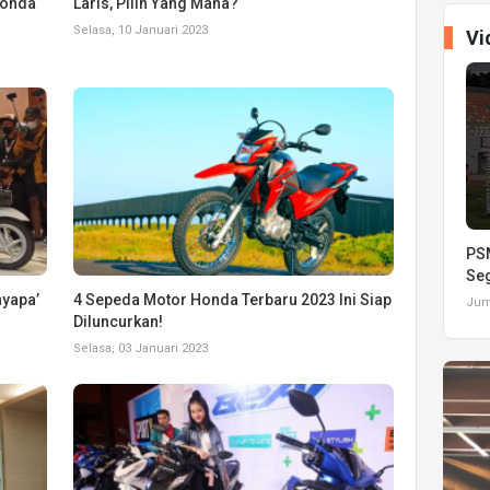
Honda
Laris, Pilih Yang Mana?
Selasa, 10 Januari 2023
Vi
PSM
Seg
nyapa’
4 Sepeda Motor Honda Terbaru 2023 Ini Siap
Juma
Diluncurkan!
Selasa, 03 Januari 2023