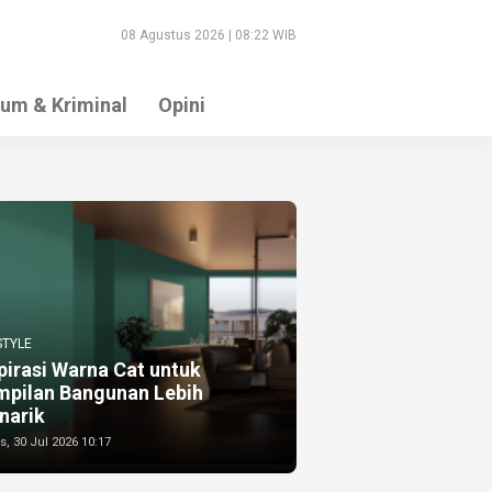
08 Agustus 2026 | 08:22 WIB
um & Kriminal
Opini
STYLE
pirasi Warna Cat untuk
mpilan Bangunan Lebih
narik
, 30 Jul 2026 10:17