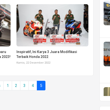
baru
Inspiratif, Ini Karya 3 Juara Modifikasi
a 2023!
Terbaik Honda 2022
Kamis, 22 Desember 2022
s
1
2
3
4
5