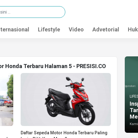
nternasional
Lifestyle
Video
Advetorial
Huk
or Honda Terbaru Halaman 5 - PRESISI.CO
LIFE
Ins
Ta
Me
Kamis
Daftar Sepeda Motor Honda Terbaru Paling