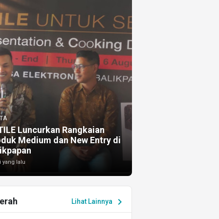
TA
TILE Luncurkan Rangkaian
oduk Medium dan New Entry di
ikpapan
i yang lalu
erah
chevron_right
Lihat Lainnya