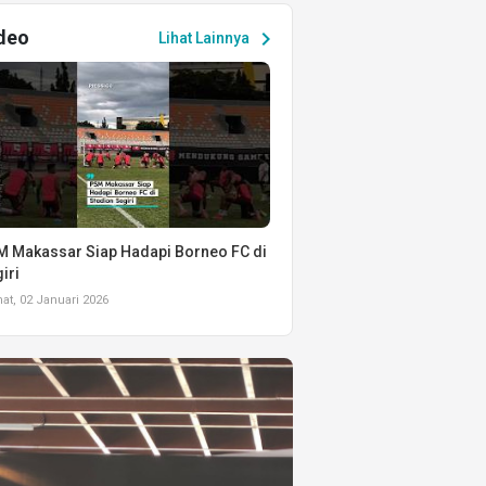
deo
chevron_right
Lihat Lainnya
 Makassar Siap Hadapi Borneo FC di
iri
t, 02 Januari 2026