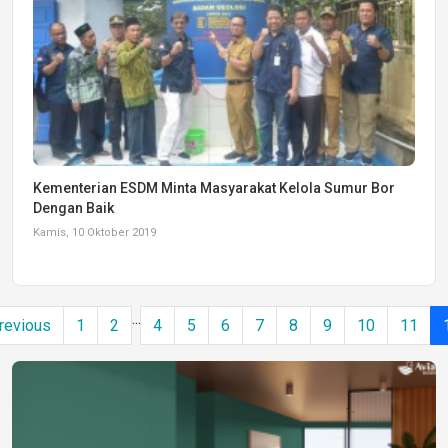
Kementerian ESDM Minta Masyarakat Kelola Sumur Bor
Dengan Baik
Kamis, 10 Oktober 2019
...
revious
1
2
4
5
6
7
8
9
10
11