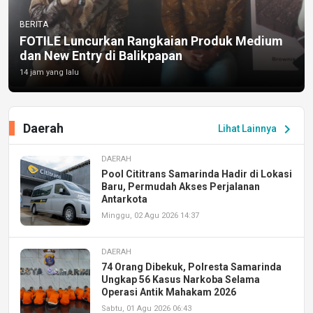
BERITA
FOTILE Luncurkan Rangkaian Produk Medium
dan New Entry di Balikpapan
14 jam yang lalu
Daerah
chevron_right
Lihat Lainnya
DAERAH
Pool Cititrans Samarinda Hadir di Lokasi
Baru, Permudah Akses Perjalanan
Antarkota
Minggu, 02 Agu 2026 14:37
DAERAH
74 Orang Dibekuk, Polresta Samarinda
Ungkap 56 Kasus Narkoba Selama
Operasi Antik Mahakam 2026
Sabtu, 01 Agu 2026 06:43