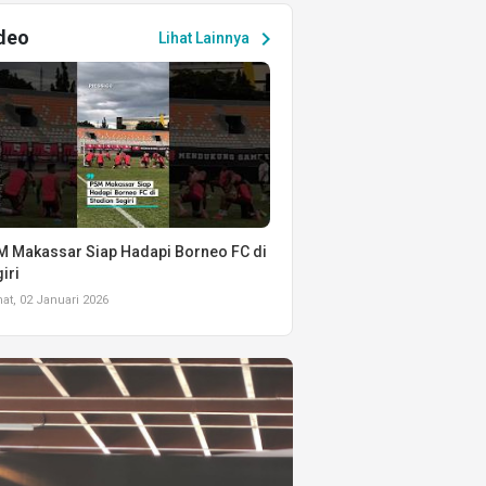
deo
chevron_right
Lihat Lainnya
 Makassar Siap Hadapi Borneo FC di
iri
t, 02 Januari 2026