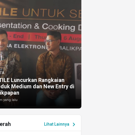
TA
TILE Luncurkan Rangkaian
oduk Medium dan New Entry di
ikpapan
m yang lalu
erah
chevron_right
Lihat Lainnya