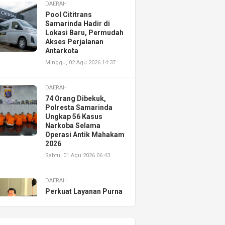
DAERAH
Pool Cititrans
Samarinda Hadir di
Lokasi Baru, Permudah
Akses Perjalanan
Antarkota
Minggu, 02 Agu 2026 14:37
DAERAH
74 Orang Dibekuk,
Polresta Samarinda
Ungkap 56 Kasus
Narkoba Selama
Operasi Antik Mahakam
2026
Sabtu, 01 Agu 2026 06:43
DAERAH
Perkuat Layanan Purna
Jual, Astra Motor
Kalimantan Timur 2
Resmikan AHASS