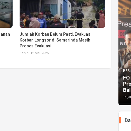
ganan
Jumlah Korban Belum Pasti, Evakuasi
Korban Longsor di Samarinda Masih
Proses Evakuasi
Senin, 12 Mei 2025
BERI
FO
Pr
Bal
14 ja
Da