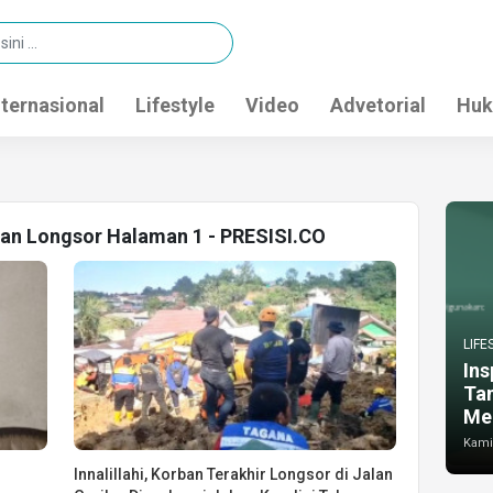
nternasional
Lifestyle
Video
Advetorial
Huk
ban Longsor Halaman 1 - PRESISI.CO
LIFE
Ins
Ta
Me
Kamis
Innalillahi, Korban Terakhir Longsor di Jalan