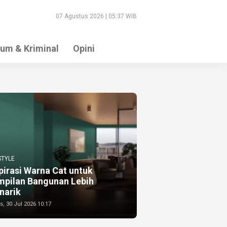
07 Agustus 2026 | 05:37 WIB
um & Kriminal
Opini
STYLE
pirasi Warna Cat untuk
mpilan Bangunan Lebih
narik
, 30 Jul 2026 10:17