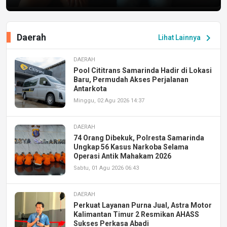
Daerah
chevron_right
Lihat Lainnya
DAERAH
Pool Cititrans Samarinda Hadir di Lokasi
Baru, Permudah Akses Perjalanan
Antarkota
Minggu, 02 Agu 2026 14:37
DAERAH
74 Orang Dibekuk, Polresta Samarinda
Ungkap 56 Kasus Narkoba Selama
Operasi Antik Mahakam 2026
Sabtu, 01 Agu 2026 06:43
DAERAH
Perkuat Layanan Purna Jual, Astra Motor
Kalimantan Timur 2 Resmikan AHASS
Sukses Perkasa Abadi