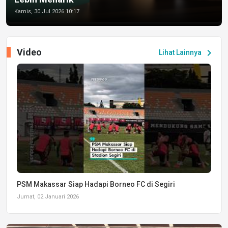
Kamis, 30 Jul 2026 10:17
Video
chevron_right
Lihat Lainnya
PSM Makassar Siap Hadapi Borneo FC di Segiri
Jumat, 02 Januari 2026