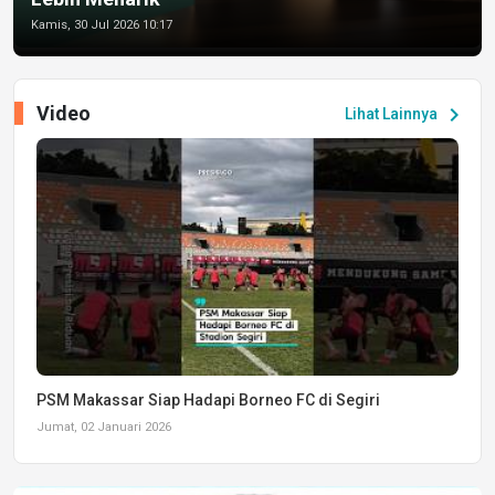
Kamis, 30 Jul 2026 10:17
Video
chevron_right
Lihat Lainnya
PSM Makassar Siap Hadapi Borneo FC di Segiri
Jumat, 02 Januari 2026