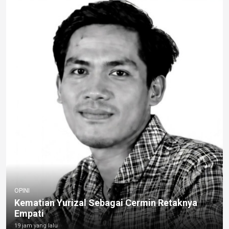
OPINI
Kematian Yurizal Sebagai Cermin Retaknya
Empati
19 jam yang lalu