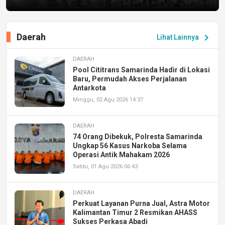
Daerah
chevron_right
Lihat Lainnya
DAERAH
Pool Cititrans Samarinda Hadir di Lokasi
Baru, Permudah Akses Perjalanan
Antarkota
Minggu, 02 Agu 2026 14:37
DAERAH
74 Orang Dibekuk, Polresta Samarinda
Ungkap 56 Kasus Narkoba Selama
Operasi Antik Mahakam 2026
Sabtu, 01 Agu 2026 06:43
DAERAH
Perkuat Layanan Purna Jual, Astra Motor
Kalimantan Timur 2 Resmikan AHASS
Sukses Perkasa Abadi