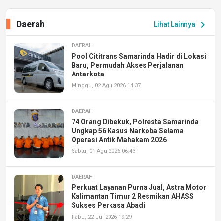
Daerah
chevron_right
Lihat Lainnya
DAERAH
Pool Cititrans Samarinda Hadir di Lokasi
Baru, Permudah Akses Perjalanan
Antarkota
Minggu, 02 Agu 2026 14:37
DAERAH
74 Orang Dibekuk, Polresta Samarinda
Ungkap 56 Kasus Narkoba Selama
Operasi Antik Mahakam 2026
Sabtu, 01 Agu 2026 06:43
DAERAH
Perkuat Layanan Purna Jual, Astra Motor
Kalimantan Timur 2 Resmikan AHASS
Sukses Perkasa Abadi
Rabu, 22 Jul 2026 19:29