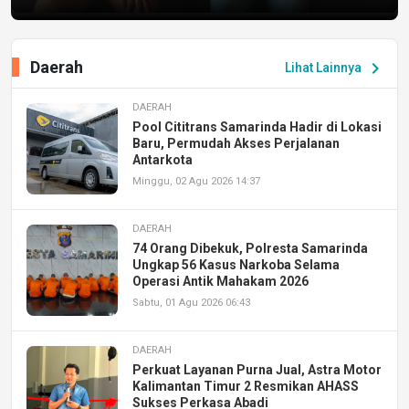
Daerah
chevron_right
Lihat Lainnya
DAERAH
Pool Cititrans Samarinda Hadir di Lokasi
Baru, Permudah Akses Perjalanan
Antarkota
Minggu, 02 Agu 2026 14:37
DAERAH
74 Orang Dibekuk, Polresta Samarinda
Ungkap 56 Kasus Narkoba Selama
Operasi Antik Mahakam 2026
Sabtu, 01 Agu 2026 06:43
DAERAH
Perkuat Layanan Purna Jual, Astra Motor
Kalimantan Timur 2 Resmikan AHASS
Sukses Perkasa Abadi