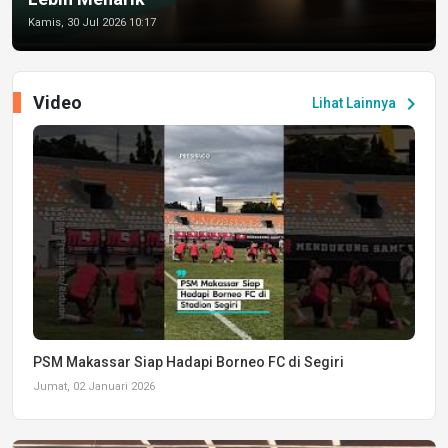
Kamis, 30 Jul 2026 10:17
Video
chevron_right
Lihat Lainnya
PSM Makassar Siap Hadapi Borneo FC di Segiri
Jumat, 02 Januari 2026