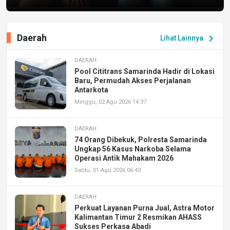
Daerah
chevron_right
Lihat Lainnya
DAERAH
Pool Cititrans Samarinda Hadir di Lokasi
Baru, Permudah Akses Perjalanan
Antarkota
Minggu, 02 Agu 2026 14:37
DAERAH
74 Orang Dibekuk, Polresta Samarinda
Ungkap 56 Kasus Narkoba Selama
Operasi Antik Mahakam 2026
Sabtu, 01 Agu 2026 06:43
DAERAH
Perkuat Layanan Purna Jual, Astra Motor
Kalimantan Timur 2 Resmikan AHASS
Sukses Perkasa Abadi