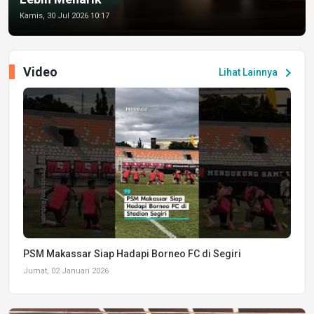
Kamis, 30 Jul 2026 10:17
Video
chevron_right
Lihat Lainnya
PSM Makassar Siap Hadapi Borneo FC di Segiri
Jumat, 02 Januari 2026