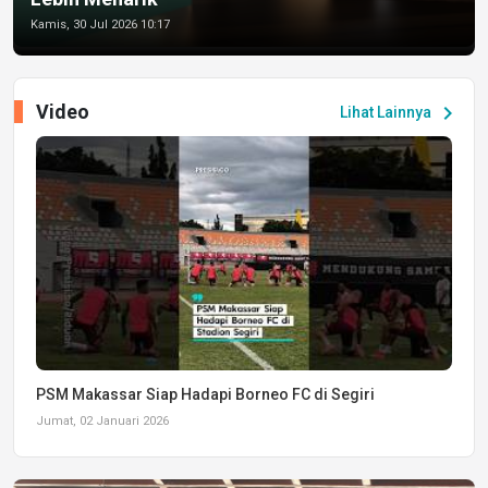
Kamis, 30 Jul 2026 10:17
Video
chevron_right
Lihat Lainnya
PSM Makassar Siap Hadapi Borneo FC di Segiri
Jumat, 02 Januari 2026