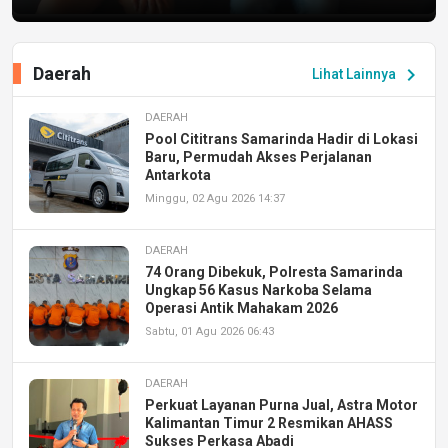
Daerah
chevron_right
Lihat Lainnya
DAERAH
Pool Cititrans Samarinda Hadir di Lokasi
Baru, Permudah Akses Perjalanan
Antarkota
Minggu, 02 Agu 2026 14:37
DAERAH
74 Orang Dibekuk, Polresta Samarinda
Ungkap 56 Kasus Narkoba Selama
Operasi Antik Mahakam 2026
Sabtu, 01 Agu 2026 06:43
DAERAH
Perkuat Layanan Purna Jual, Astra Motor
Kalimantan Timur 2 Resmikan AHASS
Sukses Perkasa Abadi