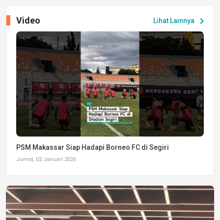
Video
chevron_right
Lihat Lainnya
PSM Makassar Siap Hadapi Borneo FC di Segiri
Jumat, 02 Januari 2026