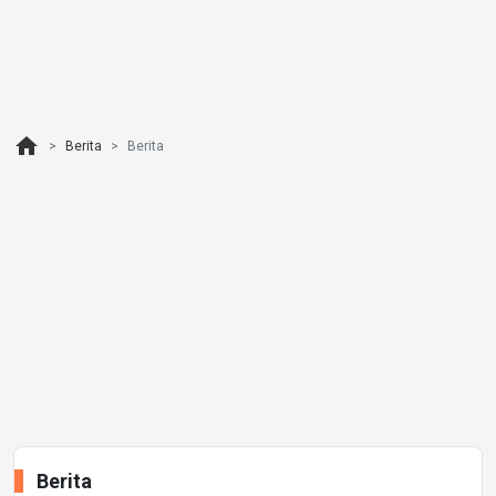
home
Berita
Berita
Berita