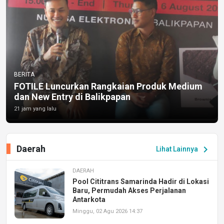
BERITA
FOTILE Luncurkan Rangkaian Produk Medium
dan New Entry di Balikpapan
21 jam yang lalu
Daerah
chevron_right
Lihat Lainnya
DAERAH
Pool Cititrans Samarinda Hadir di Lokasi
Baru, Permudah Akses Perjalanan
Antarkota
Minggu, 02 Agu 2026 14:37