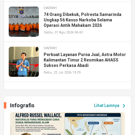
DAERAH
74 Orang Dibekuk, Polresta Samarinda
Ungkap 56 Kasus Narkoba Selama
Operasi Antik Mahakam 2026
Sabtu, 01 Agu 2026 06:43
DAERAH
Perkuat Layanan Purna Jual, Astra Motor
Kalimantan Timur 2 Resmikan AHASS
Sukses Perkasa Abadi
Rabu, 22 Jul 2026 19:29
DAERAH
UPA PERKASA Universitas Mulawarman
Laksanakan Job Fair Batch II, Hadirkan
Infografis
chevron_right
Lihat Lainnya
Peluang Kerja dan Magang
Jumat, 17 Jul 2026 22:30
DAERAH
Astra Motor Kalimantan Timur 2 Dukung