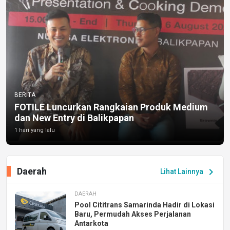
BERITA
FOTILE Luncurkan Rangkaian Produk Medium
dan New Entry di Balikpapan
1 hari yang lalu
Daerah
chevron_right
Lihat Lainnya
DAERAH
Pool Cititrans Samarinda Hadir di Lokasi
Baru, Permudah Akses Perjalanan
Antarkota