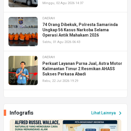
Minggu, 02 Agu 2026 14:37
DAERAH
74 Orang Dibekuk, Polresta Samarinda
Ungkap 56 Kasus Narkoba Selama
Operasi Antik Mahakam 2026
Sabtu, 01 Agu 2026 06:43
DAERAH
Perkuat Layanan Purna Jual, Astra Motor
Kalimantan Timur 2 Resmikan AHASS
Sukses Perkasa Abadi
Rabu, 22 Jul 2026 19:29
DAERAH
UPA PERKASA Universitas Mulawarman
Laksanakan Job Fair Batch II, Hadirkan
Infografis
chevron_right
Lihat Lainnya
Peluang Kerja dan Magang
Jumat, 17 Jul 2026 22:30