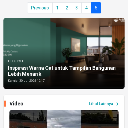
Previous
1
2
3
4
5
LIFESTYLE
Inspirasi Warna Cat untuk Tampilan Bangunan
Lebih Menarik
Kamis, 30 Jul 2026 10:17
Video
chevron_right
Lihat Lainnya