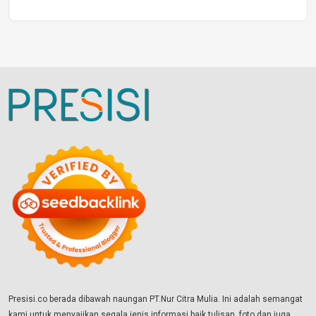
Presisi.co berada dibawah naungan PT.Nur Citra Mulia. Ini adalah semangat
kami untuk menyajikan segala jenis informasi baik tulisan, foto dan juga