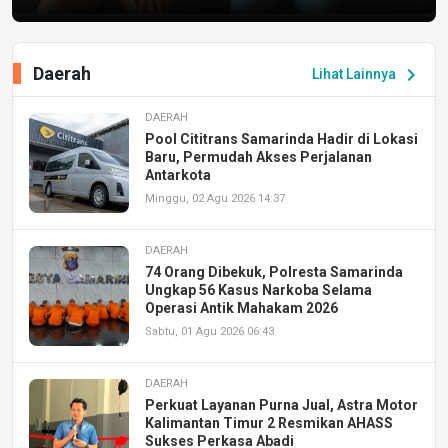
Daerah
chevron_right
Lihat Lainnya
DAERAH
Pool Cititrans Samarinda Hadir di Lokasi
Baru, Permudah Akses Perjalanan
Antarkota
Minggu, 02 Agu 2026 14:37
DAERAH
74 Orang Dibekuk, Polresta Samarinda
Ungkap 56 Kasus Narkoba Selama
Operasi Antik Mahakam 2026
Sabtu, 01 Agu 2026 06:43
DAERAH
Perkuat Layanan Purna Jual, Astra Motor
Kalimantan Timur 2 Resmikan AHASS
Sukses Perkasa Abadi