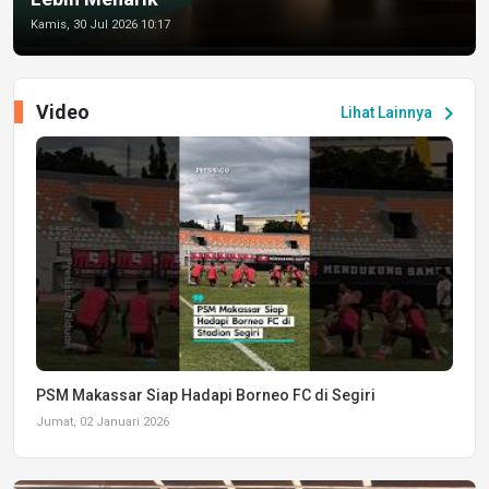
Kamis, 30 Jul 2026 10:17
Video
chevron_right
Lihat Lainnya
PSM Makassar Siap Hadapi Borneo FC di Segiri
Jumat, 02 Januari 2026