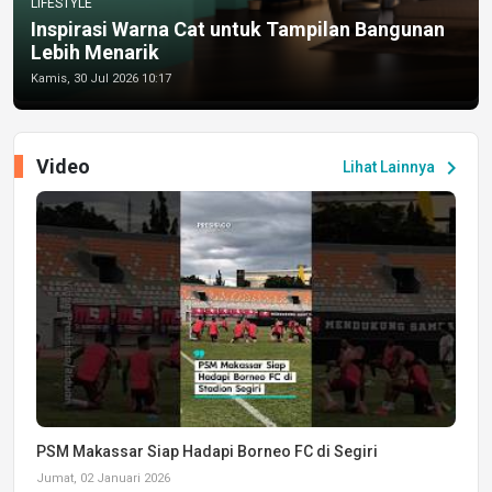
LIFESTYLE
Inspirasi Warna Cat untuk Tampilan Bangunan
Lebih Menarik
Kamis, 30 Jul 2026 10:17
Video
chevron_right
Lihat Lainnya
PSM Makassar Siap Hadapi Borneo FC di Segiri
Jumat, 02 Januari 2026