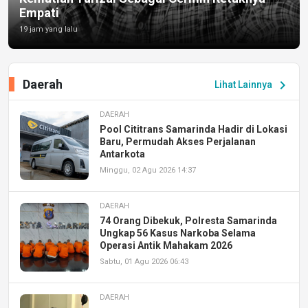
Empati
19 jam yang lalu
Daerah
chevron_right
Lihat Lainnya
DAERAH
Pool Cititrans Samarinda Hadir di Lokasi
Baru, Permudah Akses Perjalanan
Antarkota
Minggu, 02 Agu 2026 14:37
DAERAH
74 Orang Dibekuk, Polresta Samarinda
Ungkap 56 Kasus Narkoba Selama
Operasi Antik Mahakam 2026
Sabtu, 01 Agu 2026 06:43
DAERAH