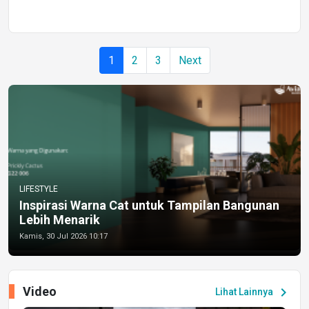
1
2
3
Next
LIFESTYLE
Inspirasi Warna Cat untuk Tampilan Bangunan
Lebih Menarik
Kamis, 30 Jul 2026 10:17
Video
chevron_right
Lihat Lainnya