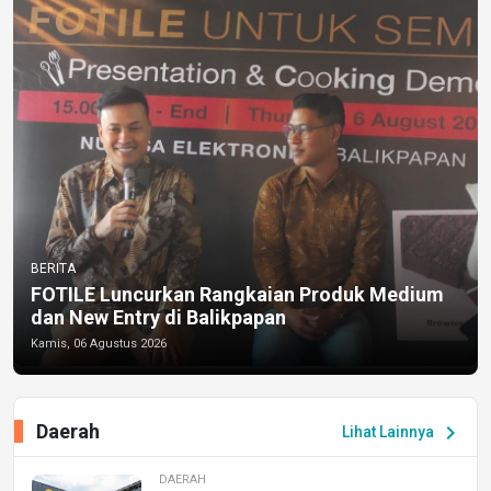
BERITA
FOTILE Luncurkan Rangkaian Produk Medium
dan New Entry di Balikpapan
Kamis, 06 Agustus 2026
Daerah
chevron_right
Lihat Lainnya
DAERAH