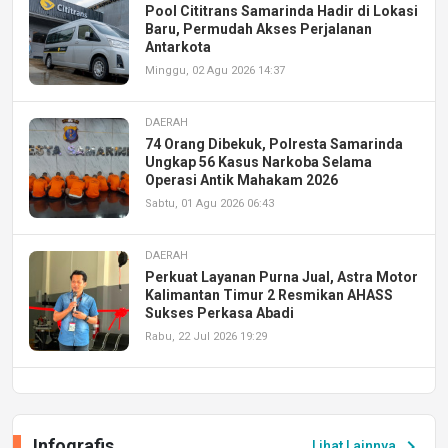
Pool Cititrans Samarinda Hadir di Lokasi
Baru, Permudah Akses Perjalanan
Antarkota
Minggu, 02 Agu 2026 14:37
DAERAH
74 Orang Dibekuk, Polresta Samarinda
Ungkap 56 Kasus Narkoba Selama
Operasi Antik Mahakam 2026
Sabtu, 01 Agu 2026 06:43
DAERAH
Perkuat Layanan Purna Jual, Astra Motor
Kalimantan Timur 2 Resmikan AHASS
Sukses Perkasa Abadi
Rabu, 22 Jul 2026 19:29
DAERAH
UPA PERKASA Universitas Mulawarman
Laksanakan Job Fair Batch II, Hadirkan
Infografis
chevron_right
Lihat Lainnya
Peluang Kerja dan Magang