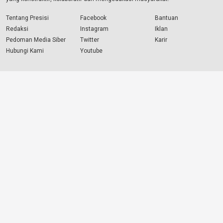
Tentang Presisi
Facebook
Bantuan
Redaksi
Instagram
Iklan
Pedoman Media Siber
Twitter
Karir
Hubungi Kami
Youtube