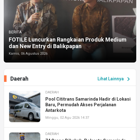
BERITA
FOTILE Luncurkan Rangkaian Produk Medium
dan New Entry di Balikpapan
Kamis, 06 Agustus 2026
Daerah
chevron_right
Lihat Lainnya
DAERAH
Pool Cititrans Samarinda Hadir di Lokasi
Baru, Permudah Akses Perjalanan
Antarkota
Minggu, 02 Agu 2026 14:37
DAERAH