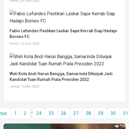
Senin, 20 Juni 2022
Fabio Lefundes Pastikan Laskar Sape Kerrab Siap Hadapi
Borneo FC
Senin, 13 Juni 2022
Wali Kota Andi Harun Bangga, Samarinda Ditunjuk Jadi
Kandidat Tuan Rumah Piala Presiden 2022
Jumat, 13 Mei 2022
...
ous
1
2
24
25
26
27
28
29
30
31