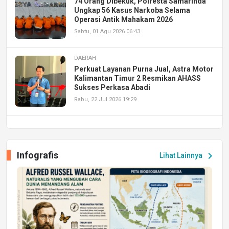
74 Orang Dibekuk, Polresta Samarinda
Ungkap 56 Kasus Narkoba Selama
Operasi Antik Mahakam 2026
Sabtu, 01 Agu 2026 06:43
DAERAH
Perkuat Layanan Purna Jual, Astra Motor
Kalimantan Timur 2 Resmikan AHASS
Sukses Perkasa Abadi
Rabu, 22 Jul 2026 19:29
DAERAH
UPA PERKASA Universitas Mulawarman
Laksanakan Job Fair Batch II, Hadirkan
Infografis
chevron_right
Lihat Lainnya
Peluang Kerja dan Magang
Jumat, 17 Jul 2026 22:30
DAERAH
Astra Motor Kalimantan Timur 2 Dukung
Mahasiswa Samarinda dalam Astra
Honda SDGs Future Leaders 2026