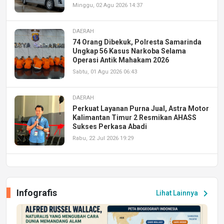
Minggu, 02 Agu 2026 14:37
DAERAH
74 Orang Dibekuk, Polresta Samarinda
Ungkap 56 Kasus Narkoba Selama
Operasi Antik Mahakam 2026
Sabtu, 01 Agu 2026 06:43
DAERAH
Perkuat Layanan Purna Jual, Astra Motor
Kalimantan Timur 2 Resmikan AHASS
Sukses Perkasa Abadi
Rabu, 22 Jul 2026 19:29
DAERAH
UPA PERKASA Universitas Mulawarman
Laksanakan Job Fair Batch II, Hadirkan
Infografis
chevron_right
Lihat Lainnya
Peluang Kerja dan Magang
Jumat, 17 Jul 2026 22:30