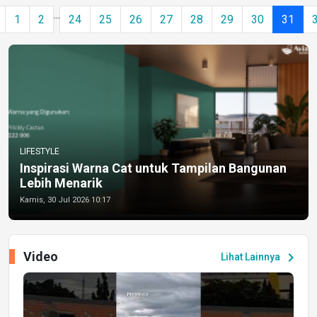
...
1
2
24
25
26
27
28
29
30
31
LIFESTYLE
Inspirasi Warna Cat untuk Tampilan Bangunan
Lebih Menarik
Kamis, 30 Jul 2026 10:17
Video
chevron_right
Lihat Lainnya