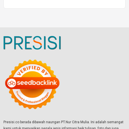
Presisi.co berada dibawah naungan PT.Nur Citra Mulia. Ini adalah semangat
kami untuk menyajikan segala jenis informasi baik tulisan, foto dan juga