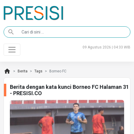
search
09 Agustus 2026 | 04:33 WIB
home
Berita
Tags
Borneo FC
Berita dengan kata kunci Borneo FC Halaman 31
- PRESISI.CO