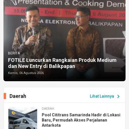
BERITA
FOTILE Luncurkan Rangkaian Produk Medium
dan New Entry di Balikpapan
Kamis, 06 Agustus 2026
Daerah
chevron_right
Lihat Lainnya
DAERAH
Pool Cititrans Samarinda Hadir di Lokasi
Baru, Permudah Akses Perjalanan
Antarkota