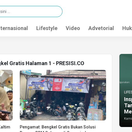
nternasional
Lifestyle
Video
Advetorial
Huk
gkel Gratis Halaman 1 - PRESISI.CO
LIFE
Ins
Ta
Me
Kamis
Kaltim
Pengamat: Bengkel Gratis Bukan Solusi