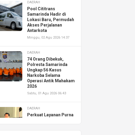
DAERAH
Pool Cititrans
Samarinda Hadir di
Lokasi Baru, Permudah
Akses Perjalanan
Antarkota
Minggu, 02 Agu 2026 14:37
DAERAH
74 Orang Dibekuk,
Polresta Samarinda
Ungkap 56 Kasus
Narkoba Selama
Operasi Antik Mahakam
2026
Sabtu, 01 Agu 2026 06:43
DAERAH
Perkuat Layanan Purna
Jual, Astra Motor
Kalimantan Timur 2
Resmikan AHASS