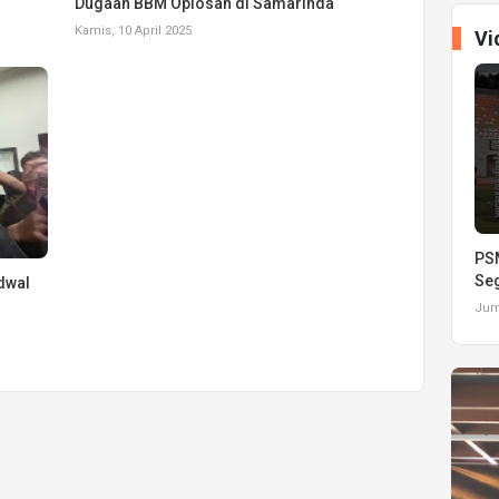
Dugaan BBM Oplosan di Samarinda
Kamis, 10 April 2025
Vi
PSM
Seg
dwal
Juma