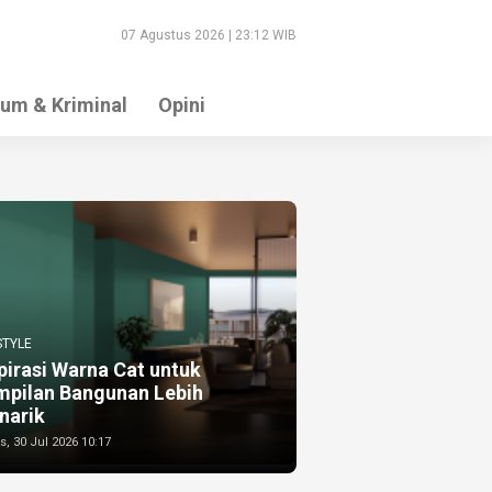
07 Agustus 2026 | 23:12 WIB
um & Kriminal
Opini
STYLE
pirasi Warna Cat untuk
mpilan Bangunan Lebih
narik
, 30 Jul 2026 10:17