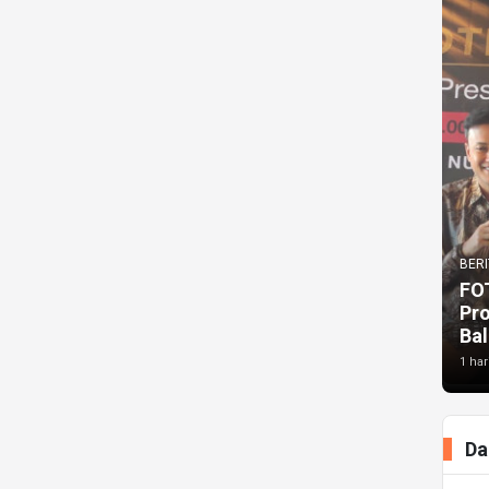
BERI
FO
Pr
Bal
1 har
Da