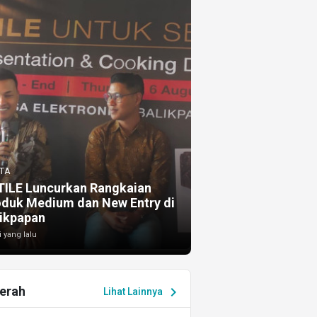
TA
TILE Luncurkan Rangkaian
oduk Medium dan New Entry di
ikpapan
i yang lalu
erah
chevron_right
Lihat Lainnya