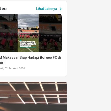
deo
chevron_right
Lihat Lainnya
 Makassar Siap Hadapi Borneo FC di
iri
t, 02 Januari 2026