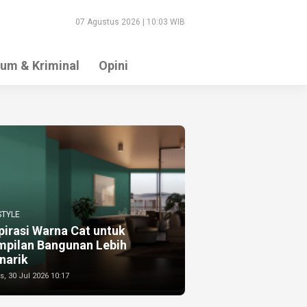
07 Agustus 2026 | 10:03 WIB
um & Kriminal
Opini
STYLE
pirasi Warna Cat untuk
mpilan Bangunan Lebih
narik
, 30 Jul 2026 10:17