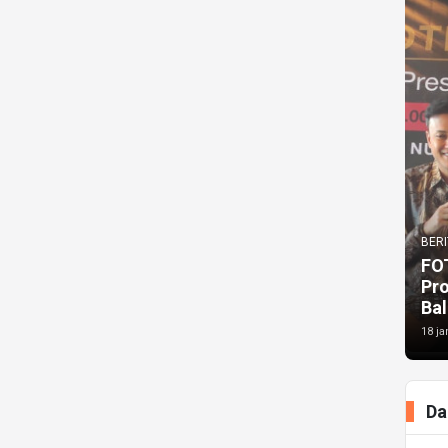
BERI
FO
Pr
Bal
18 ja
Da