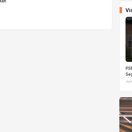
pkan
Vi
PSM
Seg
Juma