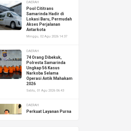
DAERAH
Pool Cititrans
Samarinda Hadir di
Lokasi Baru, Permudah
Akses Perjalanan
Antarkota
Minggu, 02 Agu 2026 14:37
DAERAH
74 Orang Dibekuk,
Polresta Samarinda
Ungkap 56 Kasus
Narkoba Selama
Operasi Antik Mahakam
2026
Sabtu, 01 Agu 2026 06:43
DAERAH
Perkuat Layanan Purna
Jual, Astra Motor
Kalimantan Timur 2
Resmikan AHASS