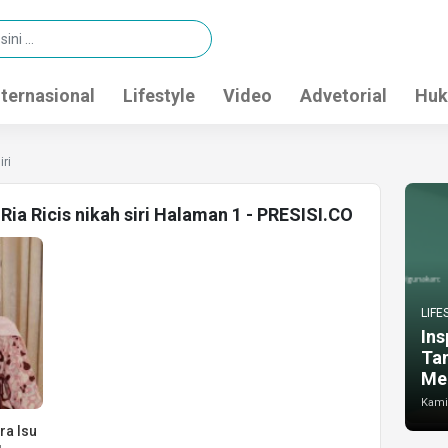
nternasional
Lifestyle
Video
Advetorial
Huk
iri
Ria Ricis nikah siri Halaman 1 - PRESISI.CO
LIFE
Ins
Ta
Me
Kamis
a Isu