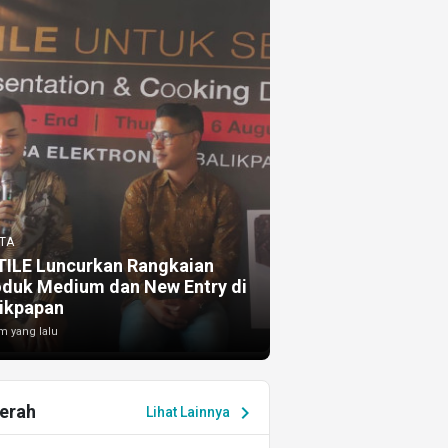
TA
TILE Luncurkan Rangkaian
oduk Medium dan New Entry di
ikpapan
m yang lalu
erah
chevron_right
Lihat Lainnya