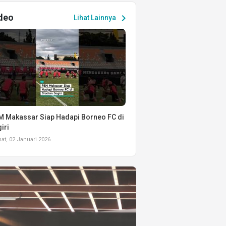
deo
chevron_right
Lihat Lainnya
 Makassar Siap Hadapi Borneo FC di
iri
t, 02 Januari 2026