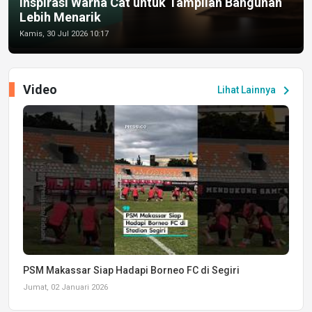
Inspirasi Warna Cat untuk Tampilan Bangunan
Lebih Menarik
Kamis, 30 Jul 2026 10:17
Video
chevron_right
Lihat Lainnya
PSM Makassar Siap Hadapi Borneo FC di Segiri
Jumat, 02 Januari 2026