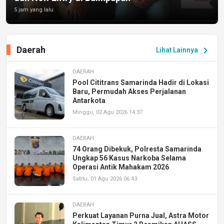
5 jam yang lalu
Daerah
chevron_right
Lihat Lainnya
DAERAH
Pool Cititrans Samarinda Hadir di Lokasi
Baru, Permudah Akses Perjalanan
Antarkota
Minggu, 02 Agu 2026 14:37
DAERAH
74 Orang Dibekuk, Polresta Samarinda
Ungkap 56 Kasus Narkoba Selama
Operasi Antik Mahakam 2026
Sabtu, 01 Agu 2026 06:43
DAERAH
Perkuat Layanan Purna Jual, Astra Motor