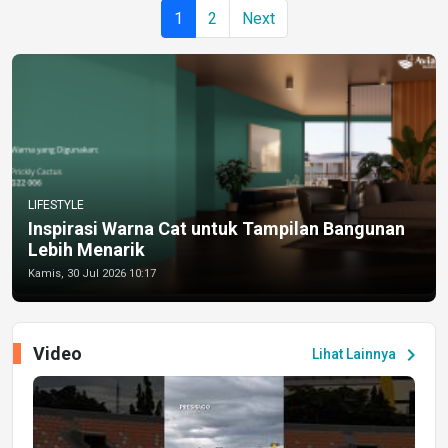
1
2
Next
LIFESTYLE
Inspirasi Warna Cat untuk Tampilan Bangunan
Lebih Menarik
Kamis, 30 Jul 2026 10:17
Video
chevron_right
Lihat Lainnya