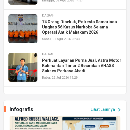
Minggu, 02 Agu 2026 14:37
DAERAH
74 Orang Dibekuk, Polresta Samarinda
Ungkap 56 Kasus Narkoba Selama
Operasi Antik Mahakam 2026
Sabtu, 01 Agu 2026 06:43
DAERAH
Perkuat Layanan Purna Jual, Astra Motor
Kalimantan Timur 2 Resmikan AHASS
Sukses Perkasa Abadi
Rabu, 22 Jul 2026 19:29
DAERAH
UPA PERKASA Universitas Mulawarman
Laksanakan Job Fair Batch II, Hadirkan
Infografis
chevron_right
Lihat Lainnya
Peluang Kerja dan Magang
Jumat, 17 Jul 2026 22:30