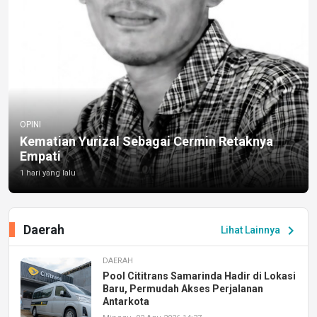
OPINI
Kematian Yurizal Sebagai Cermin Retaknya
Empati
1 hari yang lalu
Daerah
chevron_right
Lihat Lainnya
DAERAH
Pool Cititrans Samarinda Hadir di Lokasi
Baru, Permudah Akses Perjalanan
Antarkota