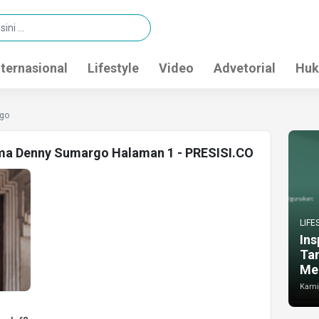
nternasional
Lifestyle
Video
Advetorial
Huk
go
ama Denny Sumargo Halaman 1 - PRESISI.CO
LIFE
Ins
Ta
Me
Kamis