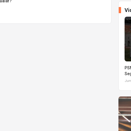
ualaf?
Vi
PSM
Seg
Juma