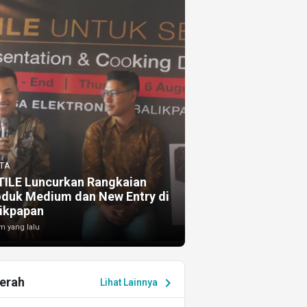
TA
TILE Luncurkan Rangkaian
oduk Medium dan New Entry di
ikpapan
m yang lalu
erah
chevron_right
Lihat Lainnya