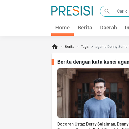
search
Home
Berita
Daerah
I
home
Berita
Tags
agama Denny Sumar
Berita dengan kata kunci ag
Bocoran Ustaz Derry Sulaiman, Denny