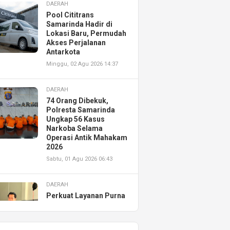
DAERAH
Pool Cititrans
Samarinda Hadir di
Lokasi Baru, Permudah
Akses Perjalanan
Antarkota
Minggu, 02 Agu 2026 14:37
DAERAH
74 Orang Dibekuk,
Polresta Samarinda
Ungkap 56 Kasus
Narkoba Selama
Operasi Antik Mahakam
2026
Sabtu, 01 Agu 2026 06:43
DAERAH
Perkuat Layanan Purna
Jual, Astra Motor
Kalimantan Timur 2
Resmikan AHASS