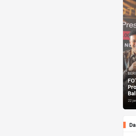
BERI
FO
Pr
Bal
22 ja
Da