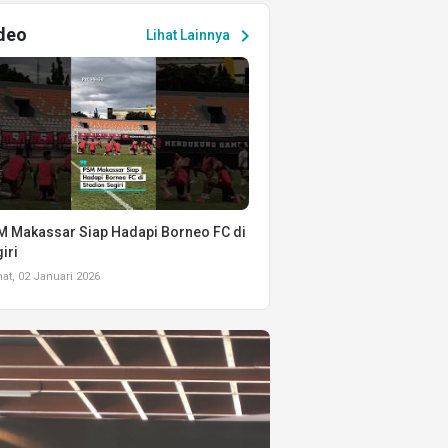
deo
chevron_right
Lihat Lainnya
 Makassar Siap Hadapi Borneo FC di
iri
t, 02 Januari 2026