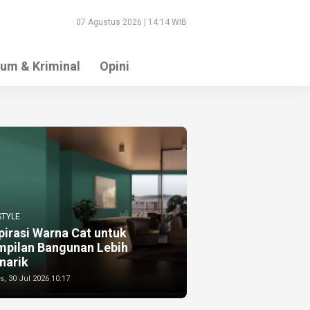
07 Agustus 2026 | 14:14 WIB
um & Kriminal
Opini
STYLE
pirasi Warna Cat untuk
mpilan Bangunan Lebih
narik
, 30 Jul 2026 10:17