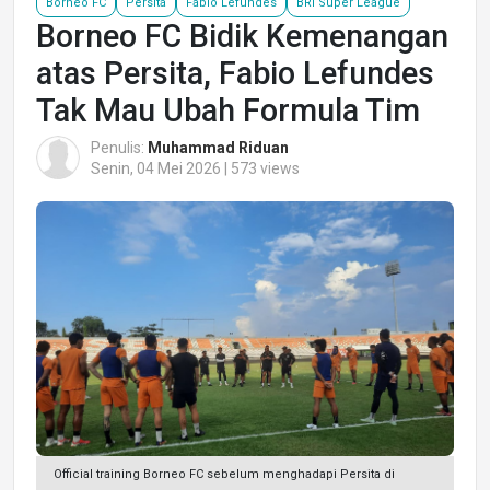
Borneo FC
Persita
Fabio Lefundes
BRI Super League
Borneo FC Bidik Kemenangan
atas Persita, Fabio Lefundes
Tak Mau Ubah Formula Tim
Penulis:
Muhammad Riduan
Senin, 04 Mei 2026 | 573 views
Official training Borneo FC sebelum menghadapi Persita di