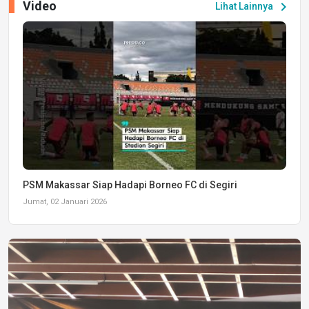
Video
chevron_right
Lihat Lainnya
PSM Makassar Siap Hadapi Borneo FC di Segiri
Jumat, 02 Januari 2026