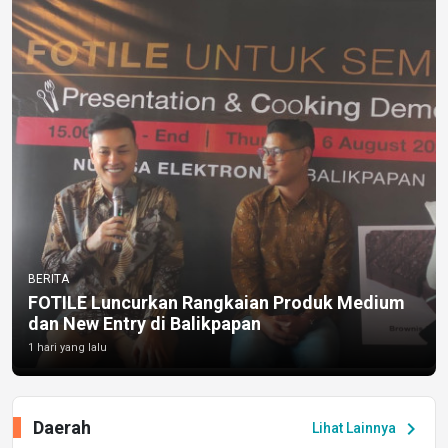
BERITA
FOTILE Luncurkan Rangkaian Produk Medium
dan New Entry di Balikpapan
1 hari yang lalu
Daerah
chevron_right
Lihat Lainnya