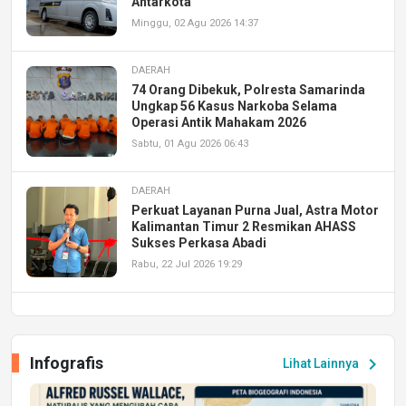
Antarkota
Minggu, 02 Agu 2026 14:37
DAERAH
74 Orang Dibekuk, Polresta Samarinda
Ungkap 56 Kasus Narkoba Selama
Operasi Antik Mahakam 2026
Sabtu, 01 Agu 2026 06:43
DAERAH
Perkuat Layanan Purna Jual, Astra Motor
Kalimantan Timur 2 Resmikan AHASS
Sukses Perkasa Abadi
Rabu, 22 Jul 2026 19:29
DAERAH
UPA PERKASA Universitas Mulawarman
Laksanakan Job Fair Batch II, Hadirkan
Infografis
chevron_right
Lihat Lainnya
Peluang Kerja dan Magang
Jumat, 17 Jul 2026 22:30