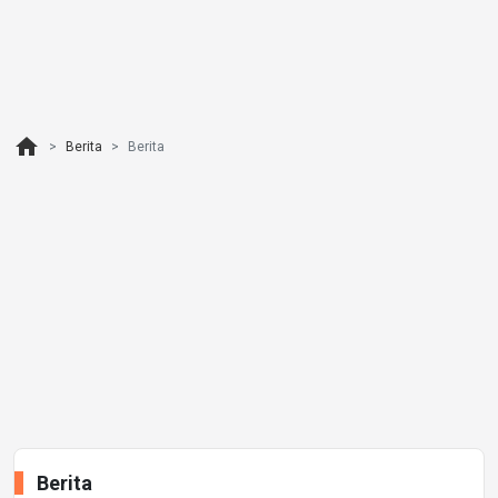
home
Berita
Berita
Berita