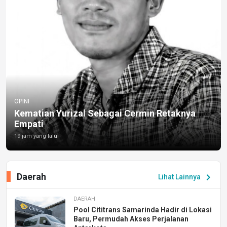
OPINI
Kematian Yurizal Sebagai Cermin Retaknya
Empati
19 jam yang lalu
Daerah
chevron_right
Lihat Lainnya
DAERAH
Pool Cititrans Samarinda Hadir di Lokasi
Baru, Permudah Akses Perjalanan