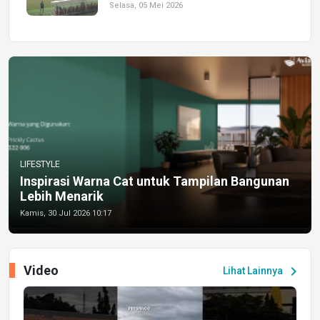
Selasa, 05 Mei 2026
LIFESTYLE
Inspirasi Warna Cat untuk Tampilan Bangunan
Lebih Menarik
Kamis, 30 Jul 2026 10:17
Video
chevron_right
Lihat Lainnya