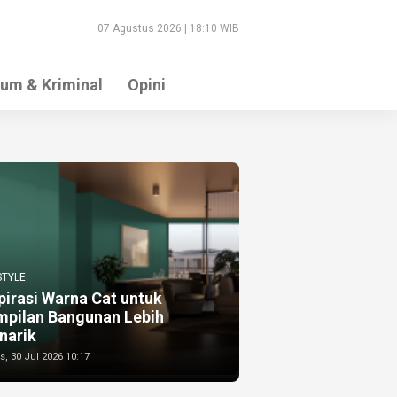
07 Agustus 2026 | 18:10 WIB
um & Kriminal
Opini
STYLE
pirasi Warna Cat untuk
mpilan Bangunan Lebih
narik
, 30 Jul 2026 10:17