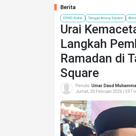
Berita
DPRD Kukar
Tangga Arung Square
Ahm
Urai Kemaceta
Langkah Pemk
Ramadan di T
Square
Penulis:
Umar Daud Muhamm
Jumat, 20 Februari 2026 | 597 