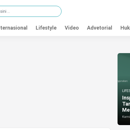
nternasional
Lifestyle
Video
Advetorial
Huk
LIFE
Ins
Ta
Me
Kamis