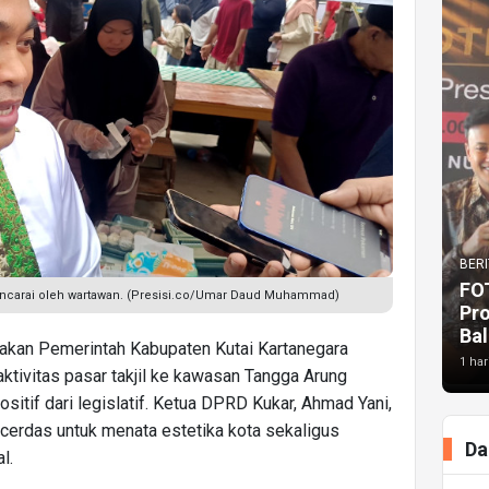
BERI
FO
ancarai oleh wartawan. (Presisi.co/Umar Daud Muhammad)
Pr
Bal
akan Pemerintah Kabupaten Kutai Kartanegara
1 har
tivitas pasar takjil ke kawasan Tangga Arung
itif dari legislatif. Ketua DPRD Kukar, Ahmad Yani,
i cerdas untuk menata estetika kota sekaligus
Da
l.