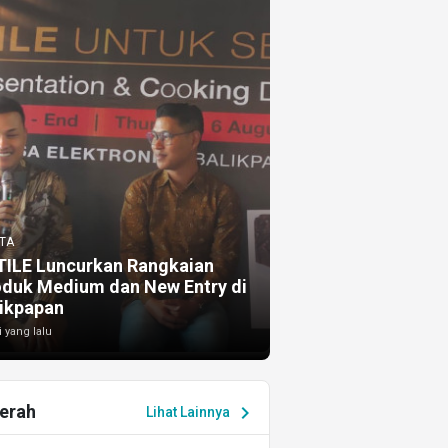
TA
TILE Luncurkan Rangkaian
oduk Medium dan New Entry di
ikpapan
i yang lalu
erah
chevron_right
Lihat Lainnya