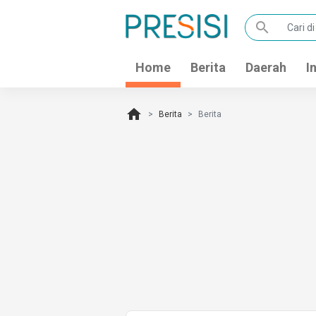
search
Home
Berita
Daerah
I
home
Berita
Berita