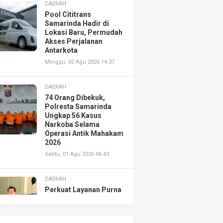
DAERAH
Pool Cititrans
Samarinda Hadir di
Lokasi Baru, Permudah
Akses Perjalanan
Antarkota
Minggu, 02 Agu 2026 14:37
DAERAH
74 Orang Dibekuk,
Polresta Samarinda
Ungkap 56 Kasus
Narkoba Selama
Operasi Antik Mahakam
2026
Sabtu, 01 Agu 2026 06:43
DAERAH
Perkuat Layanan Purna
Jual, Astra Motor
Kalimantan Timur 2
Resmikan AHASS