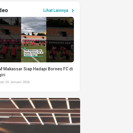
deo
chevron_right
Lihat Lainnya
 Makassar Siap Hadapi Borneo FC di
iri
t, 02 Januari 2026