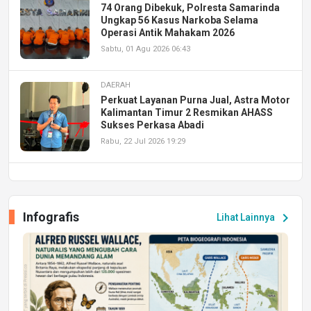
74 Orang Dibekuk, Polresta Samarinda
Ungkap 56 Kasus Narkoba Selama
Operasi Antik Mahakam 2026
Sabtu, 01 Agu 2026 06:43
DAERAH
Perkuat Layanan Purna Jual, Astra Motor
Kalimantan Timur 2 Resmikan AHASS
Sukses Perkasa Abadi
Rabu, 22 Jul 2026 19:29
DAERAH
UPA PERKASA Universitas Mulawarman
Laksanakan Job Fair Batch II, Hadirkan
Infografis
chevron_right
Lihat Lainnya
Peluang Kerja dan Magang
Jumat, 17 Jul 2026 22:30
DAERAH
Astra Motor Kalimantan Timur 2 Dukung
Mahasiswa Samarinda dalam Astra
Honda SDGs Future Leaders 2026