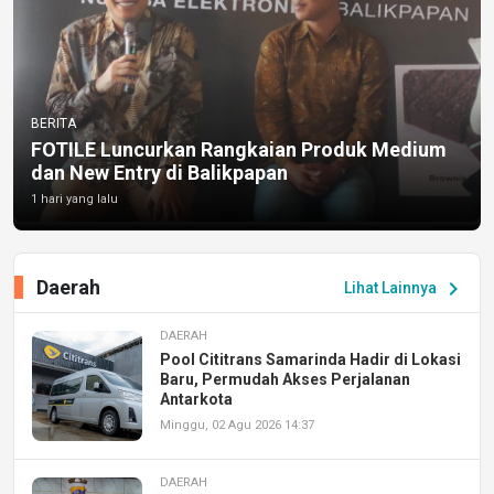
BERITA
FOTILE Luncurkan Rangkaian Produk Medium
dan New Entry di Balikpapan
1 hari yang lalu
Daerah
chevron_right
Lihat Lainnya
DAERAH
Pool Cititrans Samarinda Hadir di Lokasi
Baru, Permudah Akses Perjalanan
Antarkota
Minggu, 02 Agu 2026 14:37
DAERAH