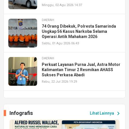
Minggu, 02 Agu 2026 14:37
DAERAH
74 Orang Dibekuk, Polresta Samarinda
Ungkap 56 Kasus Narkoba Selama
Operasi Antik Mahakam 2026
Sabtu, 01 Agu 2026 06:43
DAERAH
Perkuat Layanan Purna Jual, Astra Motor
Kalimantan Timur 2 Resmikan AHASS
Sukses Perkasa Abadi
Rabu, 22 Jul 2026 19:29
DAERAH
UPA PERKASA Universitas Mulawarman
Laksanakan Job Fair Batch II, Hadirkan
Infografis
chevron_right
Lihat Lainnya
Peluang Kerja dan Magang
Jumat, 17 Jul 2026 22:30