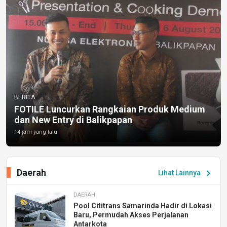
BERITA
FOTILE Luncurkan Rangkaian Produk Medium
dan New Entry di Balikpapan
14 jam yang lalu
Daerah
chevron_right
Lihat Lainnya
DAERAH
Pool Cititrans Samarinda Hadir di Lokasi
Baru, Permudah Akses Perjalanan
Antarkota