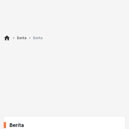
home
Berita
Berita
Berita