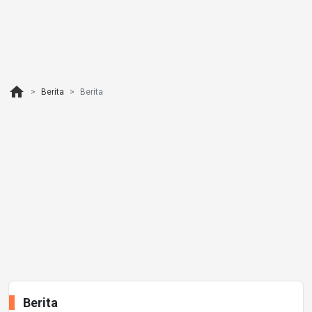
home
Berita
Berita
Berita