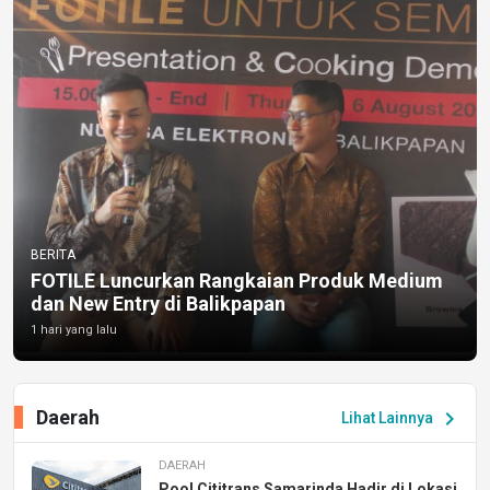
BERITA
FOTILE Luncurkan Rangkaian Produk Medium
dan New Entry di Balikpapan
1 hari yang lalu
Daerah
chevron_right
Lihat Lainnya
DAERAH
Pool Cititrans Samarinda Hadir di Lokasi