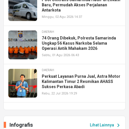
Baru, Permudah Akses Perjalanan
Antarkota
Minggu, 02 Agu 2026 14:37
DAERAH
74 Orang Dibekuk, Polresta Samarinda
Ungkap 56 Kasus Narkoba Selama
Operasi Antik Mahakam 2026
Sabtu, 01 Agu 2026 06:43
DAERAH
Perkuat Layanan Purna Jual, Astra Motor
Kalimantan Timur 2 Resmikan AHASS
Sukses Perkasa Abadi
Rabu, 22 Jul 2026 19:29
DAERAH
UPA PERKASA Universitas Mulawarman
Laksanakan Job Fair Batch II, Hadirkan
Infografis
chevron_right
Lihat Lainnya
Peluang Kerja dan Magang