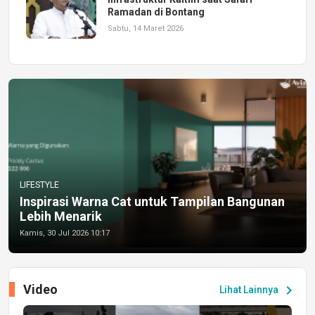
Ramadan di Bontang
Sabtu, 14 Maret 2026
LIFESTYLE
Inspirasi Warna Cat untuk Tampilan Bangunan
Lebih Menarik
Kamis, 30 Jul 2026 10:17
Video
chevron_right
Lihat Lainnya