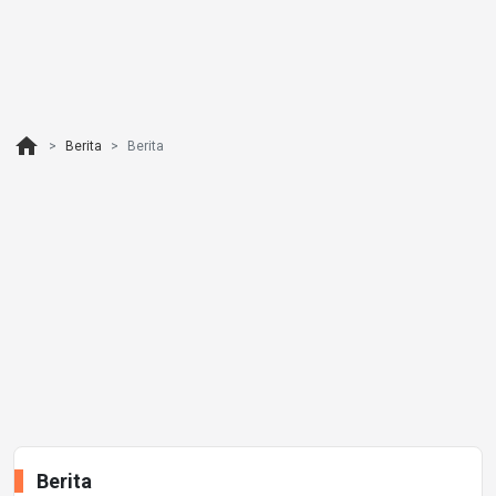
home
Berita
Berita
Berita