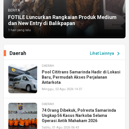
BERITA
FOTILE Luncurkan Rangkaian Produk Medium
dan New Entry di Balikpapan
1 hari yang lalu
Daerah
chevron_right
Lihat Lainnya
DAERAH
Pool Cititrans Samarinda Hadir di Lokasi
Baru, Permudah Akses Perjalanan
Antarkota
Minggu, 02 Agu 2026 14:37
DAERAH
74 Orang Dibekuk, Polresta Samarinda
Ungkap 56 Kasus Narkoba Selama
Operasi Antik Mahakam 2026
Sabtu, 01 Agu 2026 06:43