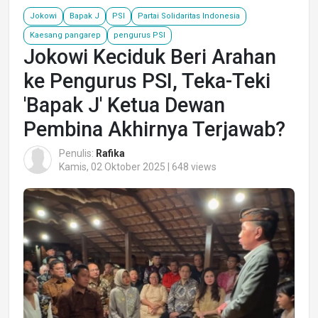
Jokowi
Bapak J
PSI
Partai Solidaritas Indonesia
Kaesang pangarep
pengurus PSI
Jokowi Keciduk Beri Arahan
ke Pengurus PSI, Teka-Teki
'Bapak J' Ketua Dewan
Pembina Akhirnya Terjawab?
Penulis:
Rafika
Kamis, 02 Oktober 2025 | 648 views