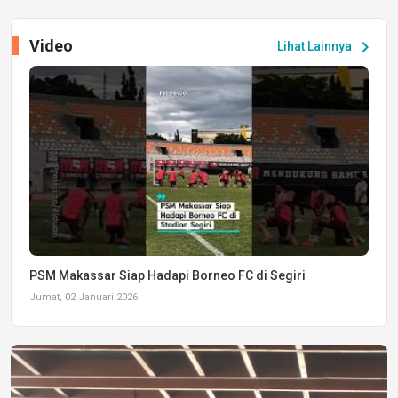
Video
chevron_right
Lihat Lainnya
PSM Makassar Siap Hadapi Borneo FC di Segiri
Jumat, 02 Januari 2026