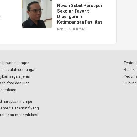
Novan Sebut Persepsi
Sekolah Favorit
n
Dipengaruhi
Ketimpangan Fasilitas
Rabu, 15 Juli 2026
a dibawah naungan
Tentang
. Ini adalah semangat
Redaks
ikan segala jenis
Pedoma
isan, foto dan juga
Hubung
a pembaca.
i diharapkan mampu
u media alternatif yang
boratif dan mengedukasi