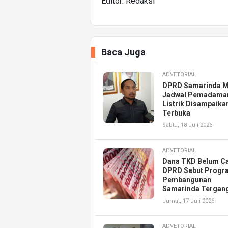
Editor: Redaksi
Baca Juga
ADVETORIAL
DPRD Samarinda M
Jadwal Pemadama
Listrik Disampaika
Terbuka
Sabtu, 18 Juli 2026
ADVETORIAL
Dana TKD Belum Ca
DPRD Sebut Progr
Pembangunan
Samarinda Tergan
Jumat, 17 Juli 2026
ADVETORIAL