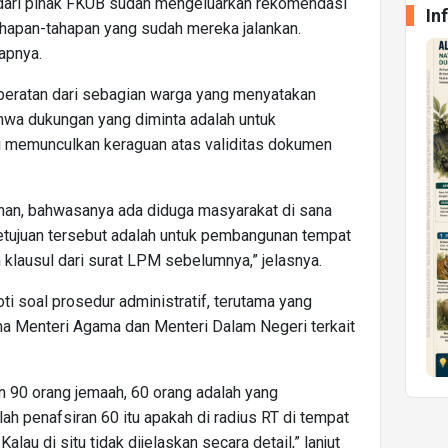
dari pihak FKUB sudah mengeluarkan rekomendasi
In
ahapan-tahapan yang sudah mereka jalankan.
apnya.
beratan dari sebagian warga yang menyatakan
wa dukungan yang diminta adalah untuk
i memunculkan keraguan atas validitas dokumen
ahan, bahwasanya ada diduga masyarakat di sana
etujuan tersebut adalah untuk pembangunan tempat
 klausul dari surat LPM sebelumnya,” jelasnya.
ti soal prosedur administratif, terutama yang
a Menteri Agama dan Menteri Dalam Negeri terkait
n 90 orang jemaah, 60 orang adalah yang
h penafsiran 60 itu apakah di radius RT di tempat
lau di situ tidak dijelaskan secara detail,” lanjut