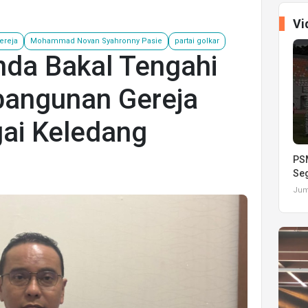
Vi
ereja
Mohammad Novan Syahronny Pasie
partai golkar
da Bakal Tengahi
angunan Gereja
gai Keledang
PSM
Seg
Juma