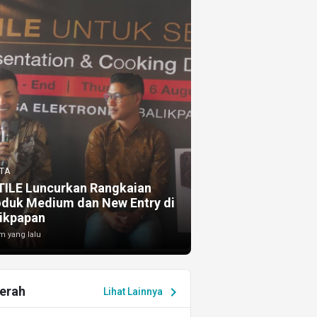
TA
TILE Luncurkan Rangkaian
oduk Medium dan New Entry di
ikpapan
m yang lalu
erah
chevron_right
Lihat Lainnya