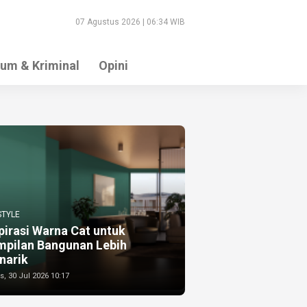
07 Agustus 2026 | 06:34 WIB
um & Kriminal
Opini
STYLE
pirasi Warna Cat untuk
mpilan Bangunan Lebih
narik
, 30 Jul 2026 10:17