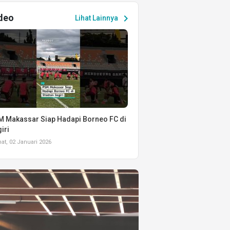
deo
chevron_right
Lihat Lainnya
 Makassar Siap Hadapi Borneo FC di
iri
t, 02 Januari 2026