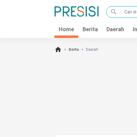
search
Home
Berita
Daerah
I
home
Berita
Daerah