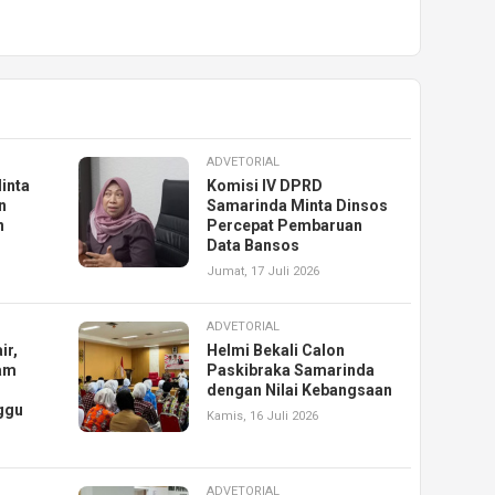
ADVETORIAL
inta
Komisi IV DPRD
n
Samarinda Minta Dinsos
n
Percepat Pembaruan
Data Bansos
Jumat, 17 Juli 2026
ADVETORIAL
ir,
Helmi Bekali Calon
am
Paskibraka Samarinda
dengan Nilai Kebangsaan
ggu
Kamis, 16 Juli 2026
ADVETORIAL