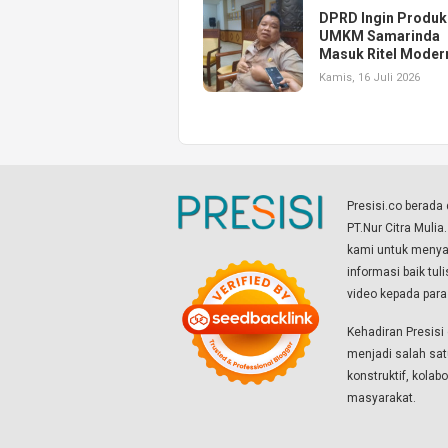
DPRD Ingin Produk
UMKM Samarinda
Masuk Ritel Moder
Kamis, 16 Juli 2026
Presisi.co berad
PT.Nur Citra Mulia
kami untuk menyaj
informasi baik tul
video kepada par
Kehadiran Presis
menjadi salah sat
konstruktif, kola
masyarakat.