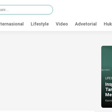
nternasional
Lifestyle
Video
Advetorial
Huk
LIFE
Ins
Ta
Me
Kamis