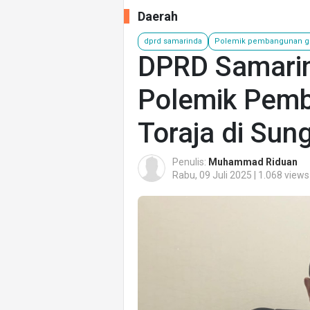
Daerah
dprd samarinda
Polemik pembangunan g
DPRD Samarin
Polemik Pemb
Toraja di Sun
Penulis:
Muhammad Riduan
Rabu, 09 Juli 2025 | 1.068 views