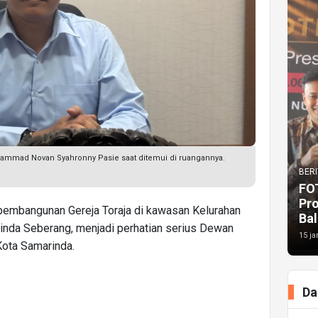
ammad Novan Syahronny Pasie saat ditemui di ruangannya.
BERI
FO
Pr
pembangunan Gereja Toraja di kawasan Kelurahan
Bal
nda Seberang, menjadi perhatian serius Dewan
15 ja
Kota Samarinda.
Da