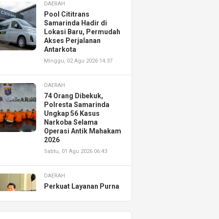
DAERAH
Pool Cititrans
Samarinda Hadir di
Lokasi Baru, Permudah
Akses Perjalanan
Antarkota
Minggu, 02 Agu 2026 14:37
DAERAH
74 Orang Dibekuk,
Polresta Samarinda
Ungkap 56 Kasus
Narkoba Selama
Operasi Antik Mahakam
2026
Sabtu, 01 Agu 2026 06:43
DAERAH
Perkuat Layanan Purna
Jual, Astra Motor
Kalimantan Timur 2
Resmikan AHASS