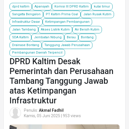
dprd kaltim
Apansyah
Komisi III DPRD Kaltim
kutai timur
Sangatta Bengalon
PT Kaltim Prima Coal
Jalan Rusak Kutim
Infrastruktur Dasar
Ketimpangan Pembangunan
Jalan Tambang
Akses Listrik Kutim
Air Bersih Kutim
SDA Kaltim
Jembatan Nibung
Berau
Bontang
Drainase Bontang
Tanggung Jawab Perusahaan
Pembangunan Daerah Terpencil
DPRD Kaltim Desak
Pemerintah dan Perusahaan
Tambang Tanggung Jawab
atas Ketimpangan
Infrastruktur
Penulis:
Akmal Fadhil
Kamis, 05 Juni 2025 | 953 views