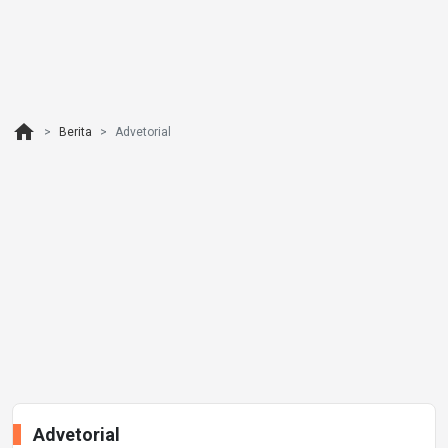
home
Berita
Advetorial
Advetorial