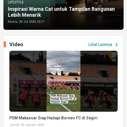
LIFESTYLE
Inspirasi Warna Cat untuk Tampilan Bangunan
Lebih Menarik
Kamis, 30 Jul 2026 10:17
Video
chevron_right
Lihat Lainnya
PSM Makassar Siap Hadapi Borneo FC di Segiri
Jumat, 02 Januari 2026