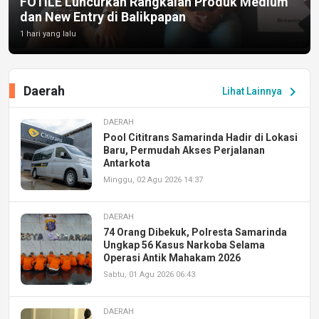
FOTILE Luncurkan Rangkaian Produk Medium
dan New Entry di Balikpapan
1 hari yang lalu
Daerah
chevron_right
Lihat Lainnya
DAERAH
Pool Cititrans Samarinda Hadir di Lokasi
Baru, Permudah Akses Perjalanan
Antarkota
Minggu, 02 Agu 2026 14:37
DAERAH
74 Orang Dibekuk, Polresta Samarinda
Ungkap 56 Kasus Narkoba Selama
Operasi Antik Mahakam 2026
Sabtu, 01 Agu 2026 06:43
DAERAH