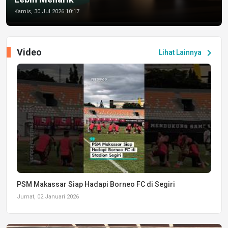
Kamis, 30 Jul 2026 10:17
Video
chevron_right
Lihat Lainnya
PSM Makassar Siap Hadapi Borneo FC di Segiri
Jumat, 02 Januari 2026