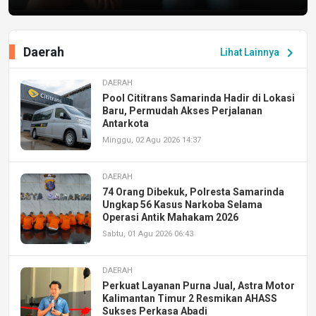
Daerah
chevron_right
Lihat Lainnya
DAERAH
Pool Cititrans Samarinda Hadir di Lokasi
Baru, Permudah Akses Perjalanan
Antarkota
Minggu, 02 Agu 2026 14:37
DAERAH
74 Orang Dibekuk, Polresta Samarinda
Ungkap 56 Kasus Narkoba Selama
Operasi Antik Mahakam 2026
Sabtu, 01 Agu 2026 06:43
DAERAH
Perkuat Layanan Purna Jual, Astra Motor
Kalimantan Timur 2 Resmikan AHASS
Sukses Perkasa Abadi