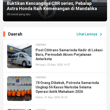
Buktikan Kencangnya CBR series, Pebalap
Astra Honda Raih Kemenangan di Mandalika
33 menit yang lalu
Daerah
chevron_right
Lihat Lainnya
DAERAH
Pool Cititrans Samarinda Hadir di Lokasi
Baru, Permudah Akses Perjalanan
Antarkota
Minggu, 02 Agu 2026 14:37
DAERAH
74 Orang Dibekuk, Polresta Samarinda
Ungkap 56 Kasus Narkoba Selama
Operasi Antik Mahakam 2026
Sabtu, 01 Agu 2026 06:43