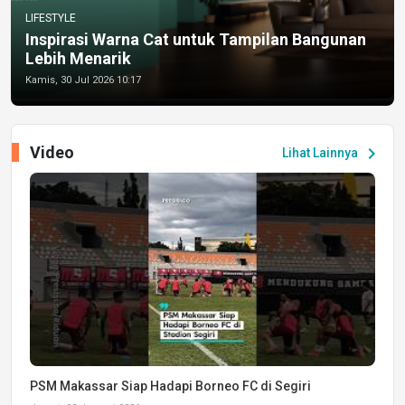
LIFESTYLE
Inspirasi Warna Cat untuk Tampilan Bangunan
Lebih Menarik
Kamis, 30 Jul 2026 10:17
Video
chevron_right
Lihat Lainnya
PSM Makassar Siap Hadapi Borneo FC di Segiri