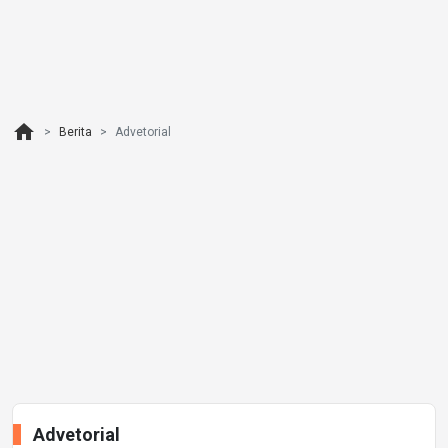
home
Berita
Advetorial
Advetorial