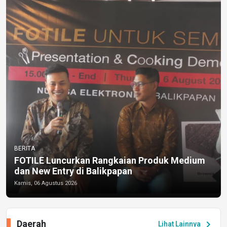
BERITA
FOTILE Luncurkan Rangkaian Produk Medium
dan New Entry di Balikpapan
Kamis, 06 Agustus 2026
Daerah
chevron_right
Lihat Lainnya