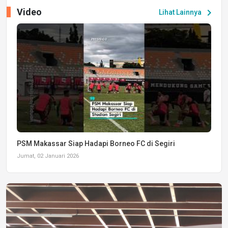
Video
chevron_right
Lihat Lainnya
PSM Makassar Siap Hadapi Borneo FC di Segiri
Jumat, 02 Januari 2026