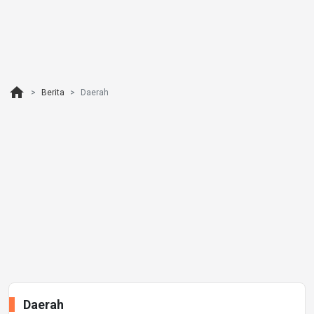
home
Berita
Daerah
Daerah