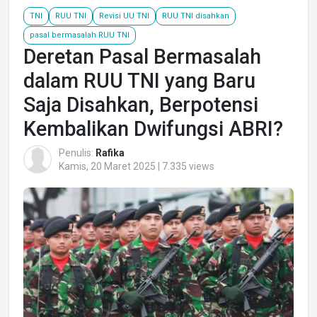
TNI
RUU TNI
Revisi UU TNI
RUU TNI disahkan
pasal bermasalah RUU TNI
Deretan Pasal Bermasalah
dalam RUU TNI yang Baru
Saja Disahkan, Berpotensi
Kembalikan Dwifungsi ABRI?
Penulis:
Rafika
Kamis, 20 Maret 2025 | 7.335 views