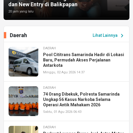
dan New Entry di Balikpapan
20 jam yang lalu
Daerah
chevron_right
Lihat Lainnya
DAERAH
Pool Cititrans Samarinda Hadir di Lokasi
Baru, Permudah Akses Perjalanan
Antarkota
Minggu, 02 Agu 2026 14:37
DAERAH
74 Orang Dibekuk, Polresta Samarinda
Ungkap 56 Kasus Narkoba Selama
Operasi Antik Mahakam 2026
Sabtu, 01 Agu 2026 06:43
DAERAH