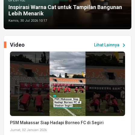
Inspirasi Warna Cat untuk Tampilan Bangunan
Lebih Menarik
Kamis, 30 Jul 2026 10:17
Video
chevron_right
Lihat Lainnya
PSM Makassar Siap Hadapi Borneo FC di Segiri
Jumat, 02 Januari 2026