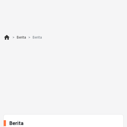
home
Berita
Berita
Berita