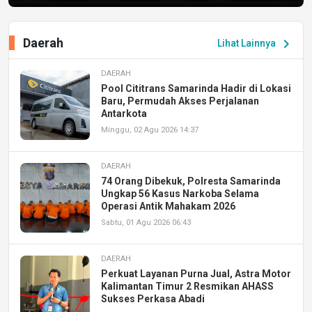
Daerah
chevron_right
Lihat Lainnya
DAERAH
Pool Cititrans Samarinda Hadir di Lokasi
Baru, Permudah Akses Perjalanan
Antarkota
Minggu, 02 Agu 2026 14:37
DAERAH
74 Orang Dibekuk, Polresta Samarinda
Ungkap 56 Kasus Narkoba Selama
Operasi Antik Mahakam 2026
Sabtu, 01 Agu 2026 06:43
DAERAH
Perkuat Layanan Purna Jual, Astra Motor
Kalimantan Timur 2 Resmikan AHASS
Sukses Perkasa Abadi