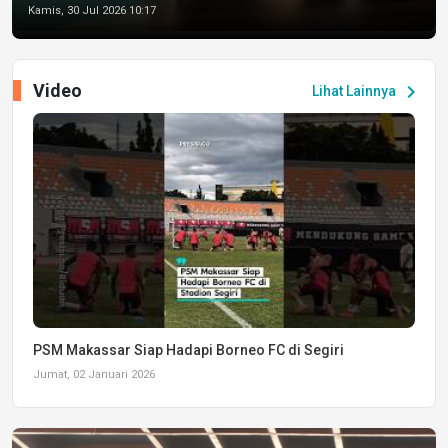
Kamis, 30 Jul 2026 10:17
Video
chevron_right
Lihat Lainnya
PSM Makassar Siap Hadapi Borneo FC di Segiri
Jumat, 02 Januari 2026