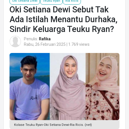
Oki Setiana Dewi
Teuku Ryan
Ria Ricis
Oki Setiana Dewi Sebut Tak
Ada Istilah Menantu Durhaka,
Sindir Keluarga Teuku Ryan?
Penulis:
Rafika
Rabu, 26 Februari 2025 | 1.769 views
Kolase Teuku Ryan-Oki Setiana Dewi-Ria Ricis. (net)