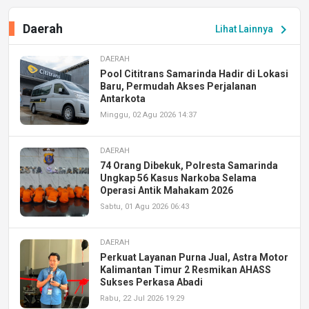
Daerah
chevron_right
Lihat Lainnya
DAERAH
Pool Cititrans Samarinda Hadir di Lokasi
Baru, Permudah Akses Perjalanan
Antarkota
Minggu, 02 Agu 2026 14:37
DAERAH
74 Orang Dibekuk, Polresta Samarinda
Ungkap 56 Kasus Narkoba Selama
Operasi Antik Mahakam 2026
Sabtu, 01 Agu 2026 06:43
DAERAH
Perkuat Layanan Purna Jual, Astra Motor
Kalimantan Timur 2 Resmikan AHASS
Sukses Perkasa Abadi
Rabu, 22 Jul 2026 19:29