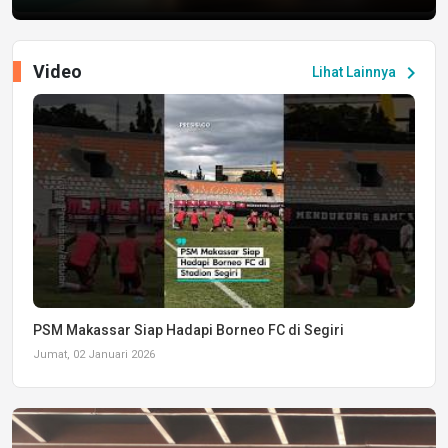
Video
chevron_right
Lihat Lainnya
PSM Makassar Siap Hadapi Borneo FC di Segiri
Jumat, 02 Januari 2026