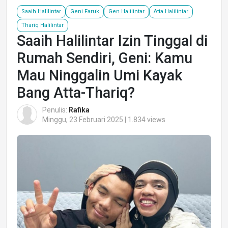
Saaih Halilintar
Geni Faruk
Gen Halilintar
Atta Halilintar
Thariq Halilintar
Saaih Halilintar Izin Tinggal di
Rumah Sendiri, Geni: Kamu
Mau Ninggalin Umi Kayak
Bang Atta-Thariq?
Penulis:
Rafika
Minggu, 23 Februari 2025 | 1.834 views