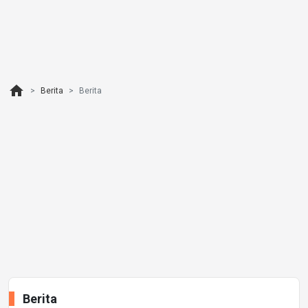
home
Berita
Berita
Berita